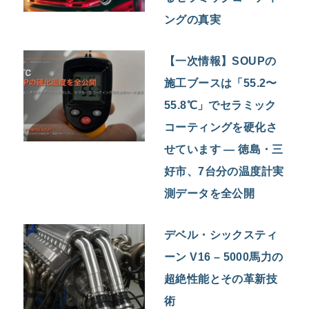
ングの真実
【一次情報】SOUPの
施工ブースは「55.2〜
55.8℃」でセラミック
コーティングを硬化さ
せています — 徳島・三
好市、7台分の温度計実
測データを全公開
デベル・シックスティ
ーン V16 – 5000馬力の
超絶性能とその革新技
術