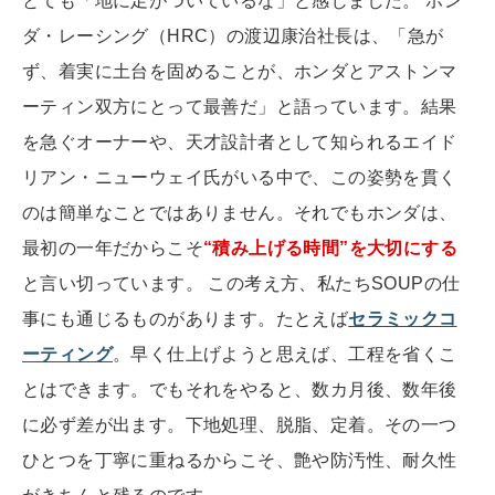
とても「地に足がついているな」と感じました。 ホン
ダ・レーシング（HRC）の渡辺康治社長は、「急が
ず、着実に土台を固めることが、ホンダとアストンマ
ーティン双方にとって最善だ」と語っています。結果
を急ぐオーナーや、天才設計者として知られるエイド
リアン・ニューウェイ氏がいる中で、この姿勢を貫く
のは簡単なことではありません。それでもホンダは、
最初の一年だからこそ
“積み上げる時間”を大切にする
と言い切っています。 この考え方、私たちSOUPの仕
事にも通じるものがあります。たとえば
セラミックコ
ーティング
。早く仕上げようと思えば、工程を省くこ
とはできます。でもそれをやると、数カ月後、数年後
に必ず差が出ます。下地処理、脱脂、定着。その一つ
ひとつを丁寧に重ねるからこそ、艶や防汚性、耐久性