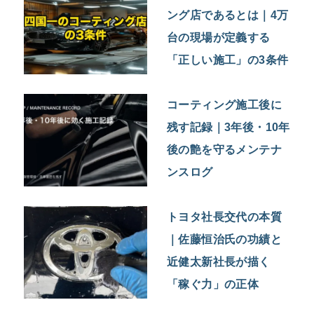
ング店であるとは｜4万
台の現場が定義する
「正しい施工」の3条件
コーティング施工後に
残す記録｜3年後・10年
後の艶を守るメンテナ
ンスログ
トヨタ社長交代の本質
｜佐藤恒治氏の功績と
近健太新社長が描く
「稼ぐ力」の正体