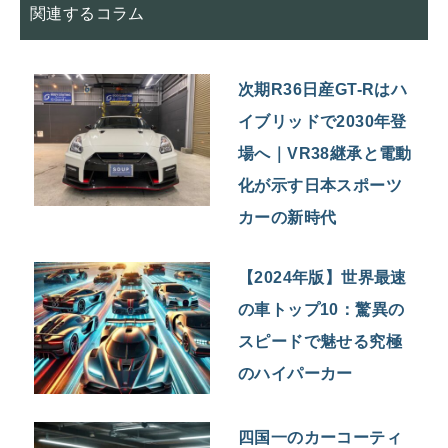
関連するコラム
次期R36日産GT-Rはハ
イブリッドで2030年登
場へ｜VR38継承と電動
化が示す日本スポーツ
カーの新時代
【2024年版】世界最速
の車トップ10：驚異の
スピードで魅せる究極
のハイパーカー
四国一のカーコーティ