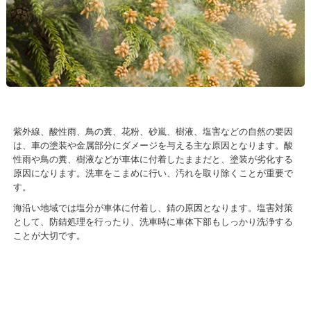
紫外線、酸性雨、鳥の糞、花粉、砂嵐、樹液、塩害などの自然の要因
は、車の塗装や金属部分にダメージを与える主な原因となります。酸
性雨や鳥の糞、樹液などが車体に付着したままだと、塗装が劣化する
原因になります。洗車をこまめに行い、汚れを取り除くことが重要で
す。
海沿い地域では塩分が車体に付着し、錆の原因となります。塩害対策
として、防錆処理を行ったり、洗車時に車体下部もしっかり洗浄する
ことが大切です。