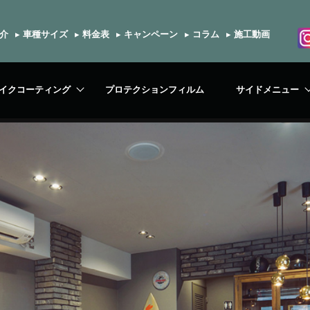
介
▸
車種サイズ
▸
料金表
▸
キャンペーン
▸
コラム
▸
施工動画
イクコーティング
プロテクションフィルム
サイドメニュー