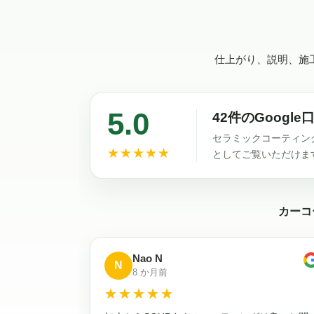
仕上がり、説明、施
5.0
42件のGoogle
セラミックコーティン
★★★★★
としてご覧いただけま
カーコ
Nao N
N
8 か月前
☆☆☆☆☆
★★★★★