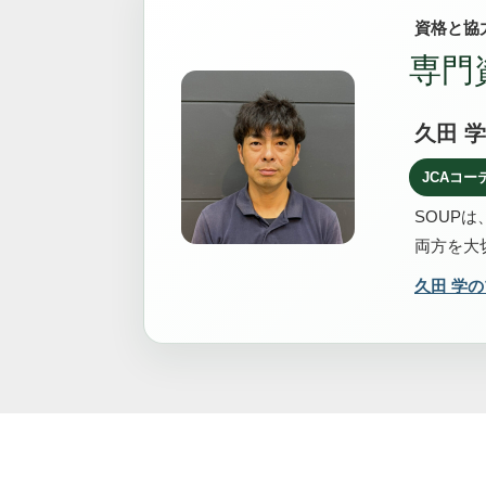
資格と協
専門
久田 学
JCAコー
SOUPは
両方を大
久田 学