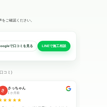
声をご確認ください。
Googleで口コミを見る
LINEで施工相談
の口コミ)
さっちゃん
さ
1 か月前
☆☆☆☆☆
★★★★★