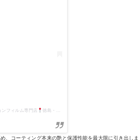
ョンフィルム専門店
徳島・香川・高知・愛媛・四国全域(@soup.tokushima.jp)がシェアした投稿
高め、コーティング本来の艶と保護性能を最大限に引き出しま