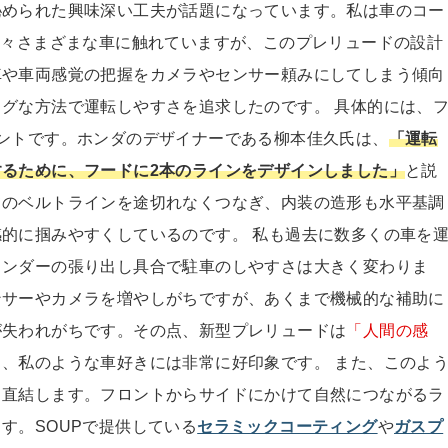
秘められた興味深い工夫が話題になっています。私は車のコー
日々さまざまな車に触れていますが、このプレリュードの設計
車や車両感覚の把握をカメラやセンサー頼みにしてしまう傾向
グな方法で運転しやすさを追求したのです。 具体的には、
ントです。ホンダのデザイナーである柳本佳久氏は、
「運転
るために、フードに2本のラインをデザインしました」
と説
てのベルトラインを途切れなくつなぎ、内装の造形も水平基調
的に掴みやすくしているのです。 私も過去に数多くの車を
ェンダーの張り出し具合で駐車のしやすさは大きく変わりま
ンサーやカメラを増やしがちですが、あくまで機械的な補助に
が失われがちです。その点、新型プレリュードは
「人間の感
、私のような車好きには非常に好印象です。 また、このよ
も直結します。フロントからサイドにかけて自然につながるラ
す。SOUPで提供している
セラミックコーティング
や
ガスプ