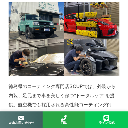
徳島県のコーティング専門店SOUPでは、外装から
内装、足元まで車を美しく保つ“トータルケア”を提
供。航空機でも採用される高性能コーティング剤
「System X」や「G.Guard」を用い、塗装状態を見
極めて最適な施工を行います。さらに、ホイールや
webお問い合わせ
TEL
ライン公式