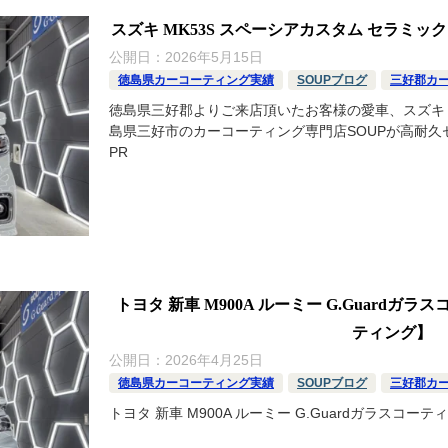
スズキ MK53S スペーシアカスタム セラミックコ
公開日：
2026年5月15日
徳島県カーコーティング実績
SOUPブログ
三好郡カ
徳島県三好郡よりご来店頂いたお客様の愛車、スズキ M
島県三好市のカーコーティング専門店SOUPが高耐久セ
PR
トヨタ 新車 M900A ルーミー G.Guard
ティング】
公開日：
2026年4月25日
徳島県カーコーティング実績
SOUPブログ
三好郡カ
トヨタ 新車 M900A ルーミー G.Guardガラスコ