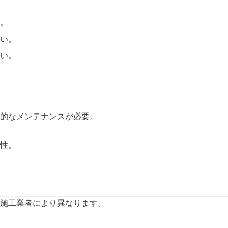
続。
くい。
高い。
期的なメンテナンスが必要。
耐性。
施工業者により異なります。