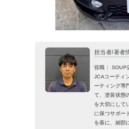
担当者/著者
役職： SOUP
JCAコーティ
ーティング専門
て、塗装状態
を大切にして
に保つサポー
を基に、細部