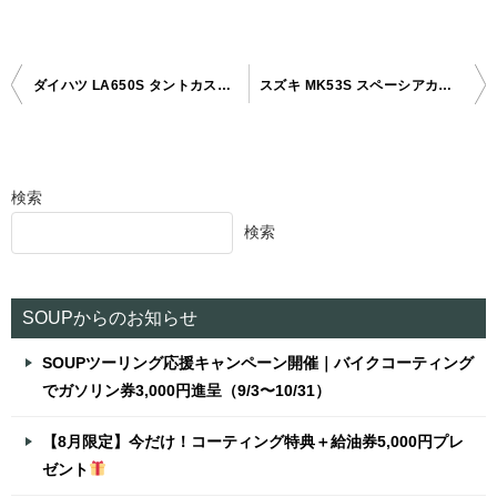
ダイハツ LA650S タントカスタム コーティングメンテナンス
スズキ MK53S スペーシアカスタム 徳島県三好市ボディガラスコーティング
投
稿
ナ
検索
ビ
検索
ゲ
ー
シ
SOUPからのお知らせ
ョ
SOUPツーリング応援キャンペーン開催｜バイクコーティング
ン
でガソリン券3,000円進呈（9/3〜10/31）
【8月限定】今だけ！コーティング特典＋給油券5,000円プレ
ゼント