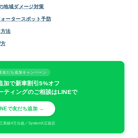
の地域ダメージ対策
ウォータースポット予防
ス方法
び方
INE友だち追加キャンペーン
追加で新車割引5%オフ
ーティングのご相談はLINEで
INEで友だち追加 →
工実績4万台超／SystemX正規店