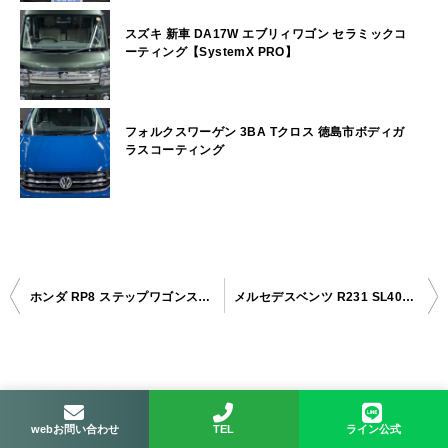
スズキ 新車 DA17W エブリィワゴン セラミックコ
ーティング【SystemX PRO】
フォルクスワーゲン 3BA Tクロス 徳島市ボディガ
ラスコーティング
ホンダ RP8 ステップワゴンスパーダ 三好市ボディガラスコーティング
メルセデスベンツ R231 SL400 美馬市ボディガラスコーティング
投
稿
ナ
検索
ビ
検索
webお問い合わせ
TEL
ライン公式
ゲ