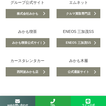
グループ公式サイト
エムネット
株式会社みかも
クルマ買取専門店
みかも喫茶
ENEOS 三加茂SS
みかも喫茶公式サイト
ENEOS 三加茂SS
カースタレンタカー
みかも木履
西阿波みかも店
公式通販サイト
webお問い合わせ
TEL
ライン公式