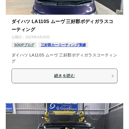
ダイハツ LA110S ムーヴ 三好郡ボディガラスコ
ーティング
公開日：
2023年4月20日
SOUPブログ
三好郡カーコーティング実績
ダイハツ LA110S ムーヴ 三好郡ボディガラスコーティン
グ
続きを読む