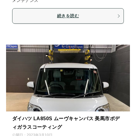
メンテナンス
続きを読む
ダイハツ LA850S ムーヴキャンバス 美馬市ボデ
ィガラスコーティング
公開日：
2023年3月10日