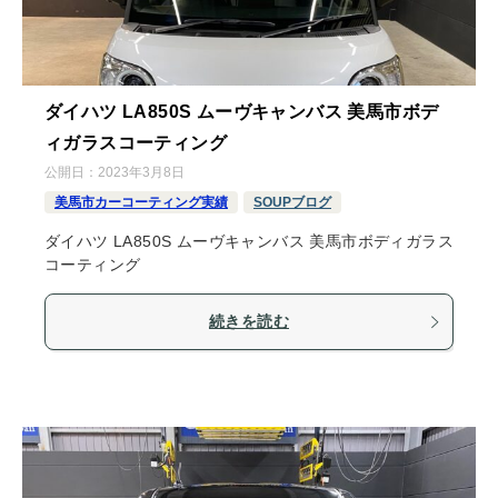
ダイハツ LA850S ムーヴキャンバス 美馬市ボデ
ィガラスコーティング
公開日：
2023年3月8日
美馬市カーコーティング実績
SOUPブログ
ダイハツ LA850S ムーヴキャンバス 美馬市ボディガラス
コーティング
続きを読む