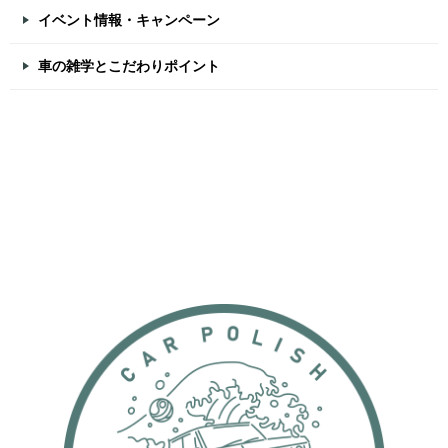
イベント情報・キャンペーン
車の雑学とこだわりポイント