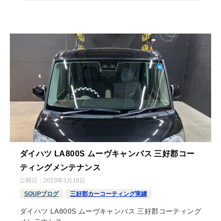
ダイハツ LA800S ムーヴキャンバス 三好郡コー
ティングメンテナンス
公開日：
2023年3月16日
SOUPブログ
三好郡カーコーティング実績
ダイハツ LA800S ムーヴキャンバス 三好郡コーティング