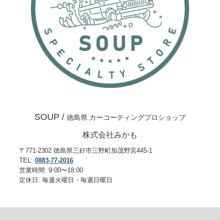
SOUP /
徳島県 カーコーティングプロショップ
株式会社みかも
〒771-2302 徳島県三好市三野町加茂野宮445-1
TEL:
0883-77-2016
営業時間: 9:00〜18:00
定休日: 毎週火曜日・毎週日曜日