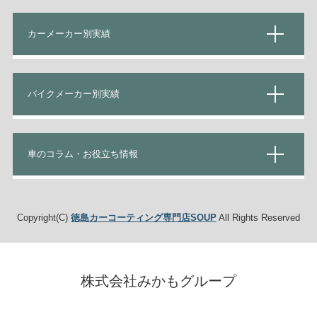
カーメーカー別実績
バイクメーカー別実績
車のコラム・お役立ち情報
Copyright(C)
徳島カーコーティング専門店SOUP
All Rights Reserved
株式会社みかもグループ