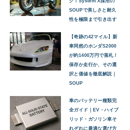
グ！System X採用の
SOUPで美しさと耐久
性を極限まで引き出す
【奇跡の42マイル】新
車同然のホンダS2000
が約1400万円で落札！
保存か走行か、その選
択と価値を徹底解説｜
SOUP
車のバッテリー種類完
全ガイド｜EV・ハイブ
リッド・ガソリン車そ
れぞれに最適な選び方