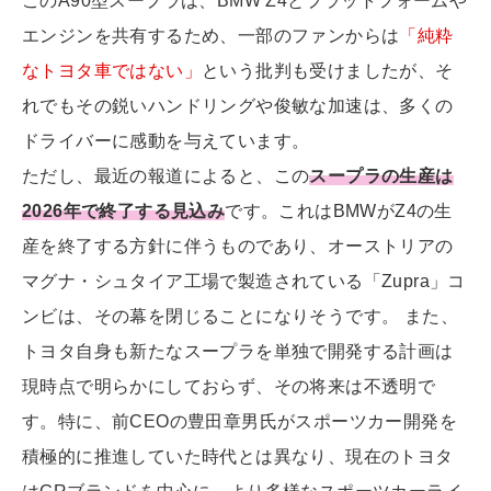
このA90型スープラは、BMW Z4とプラットフォームや
エンジンを共有するため、一部のファンからは
「純粋
なトヨタ車ではない」
という批判も受けましたが、そ
れでもその鋭いハンドリングや俊敏な加速は、多くの
ドライバーに感動を与えています。
ただし、最近の報道によると、この
スープラの生産は
2026年で終了する見込み
です。これはBMWがZ4の生
産を終了する方針に伴うものであり、オーストリアの
マグナ・シュタイア工場で製造されている「Zupra」コ
ンビは、その幕を閉じることになりそうです。 また、
トヨタ自身も新たなスープラを単独で開発する計画は
現時点で明らかにしておらず、その将来は不透明で
す。特に、前CEOの豊田章男氏がスポーツカー開発を
積極的に推進していた時代とは異なり、現在のトヨタ