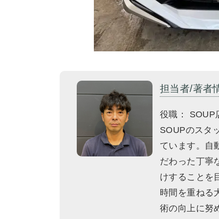
担当者/著者
役職： SOUP
SOUPのス
ています。自
だわった丁寧
けすることを
時間を重ねる
術の向上に努