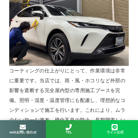
コーティングの仕上がりにとって、作業環境は非常
に重要です。当店では、雨・風・ホコリなど外部の
影響を遮断する完全屋内型の専用施工ブースを完
備。照明・湿度・温度管理にも配慮し、理想的なコ
ンディションで施工を行います。これにより、ムラ
のない均一な塗布、硬化不良の防止、長期間美しい
仕上がりを実現します。
webお問い合わせ
TEL
ライン公式