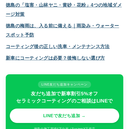
徳島の「塩害・山林ヤニ・黄砂・花粉」4つの地域ダメ
ージ対策
徳島の梅雨は、入る前に備える｜雨染み・ウォーター
スポット予防
コーティング後の正しい洗車・メンテナンス方法
新車にコーティングは必要？後悔しない選び方
LINE友だち追加キャンペーン
友だち追加で新車割引5%オフ
セラミックコーティングのご相談はLINEで
LINEで友だち追加 →
徳島の施工実績4万台超／SystemX正規店