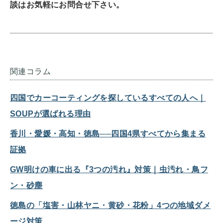
談はお気軽にお問合せ下さい。
関連コラム
四国でカーコーティングを探しているすべての人へ｜
SOUPが選ばれる理由
香川・愛媛・高知・徳島──四国4県すべてから集まる
証拠
GW明けの車に出る『3つの汚れ』対策｜虫汚れ・鳥フ
ン・砂塵
徳島の「塩害・山林ヤニ・黄砂・花粉」4つの地域ダメ
ージ対策