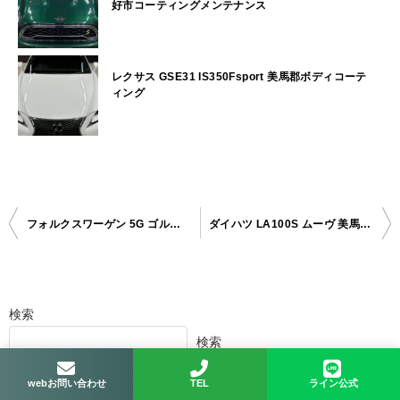
好市コーティングメンテナンス
レクサス GSE31 IS350Fsport 美馬郡ボディコーテ
ィング
フォルクスワーゲン 5G ゴルフ 三好郡ボディガラスコーティング
ダイハツ LA100S ムーヴ 美馬郡ボディガラスコーティング
投
稿
ナ
検索
ビ
検索
ゲ
ー
webお問い合わせ
TEL
ライン公式