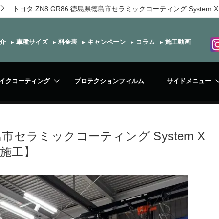
トヨタ ZN8 GR86 徳島県徳島市セラミックコーティング System X
介
▸
車種サイズ
▸
料金表
▸
キャンペーン
▸
コラム
▸
施工動画
イクコーティング
プロテクションフィルム
サイドメニュー
島市セラミックコーティング System X
グ施工】