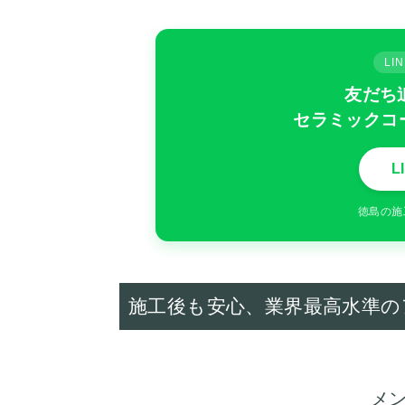
L
友だち
セラミックコ
L
徳島の施
施工後も安心、業界最高水準の
メ