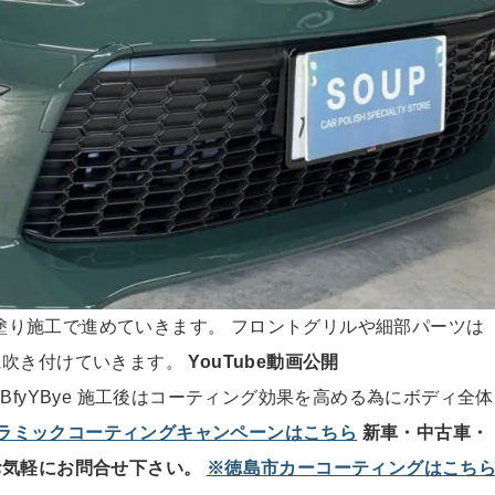
は手塗り施工で進めていきます。 フロントグリルや細部パーツは
に吹き付けていきます。
YouTube動画公開
i=-5YEA4_iSBfyYBye 施工後はコーティング効果を高める為にボディ全体
Xセラミックコーティングキャンペーンはこちら
新車・中古車・
お気軽にお問合せ下さい。
※徳島市カーコーティングはこち