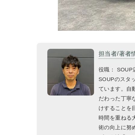
担当者/著者
役職： SOUP
SOUPのス
ています。自
だわった丁寧
けすることを
時間を重ねる
術の向上に努