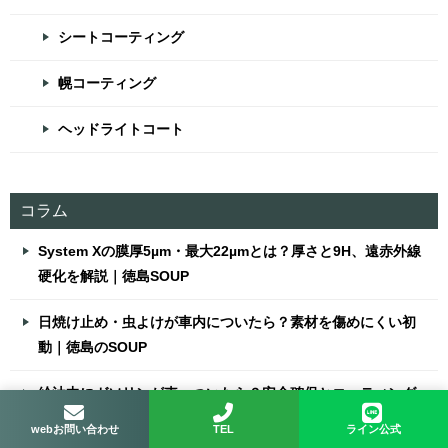
シートコーティング
幌コーティング
ヘッドライトコート
コラム
System Xの膜厚5µm・最大22µmとは？厚さと9H、遠赤外線
硬化を解説｜徳島SOUP
日焼け止め・虫よけが車内についたら？素材を傷めにくい初
動｜徳島のSOUP
給油中にガソリンが車へついたら？安全確保とコーティング
車の初動｜徳島SOUP
webお問い合わせ
TEL
ライン公式