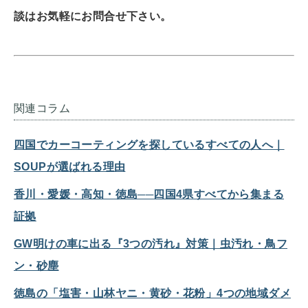
談はお気軽にお問合せ下さい。
関連コラム
四国でカーコーティングを探しているすべての人へ｜
SOUPが選ばれる理由
香川・愛媛・高知・徳島──四国4県すべてから集まる
証拠
GW明けの車に出る『3つの汚れ』対策｜虫汚れ・鳥フ
ン・砂塵
徳島の「塩害・山林ヤニ・黄砂・花粉」4つの地域ダメ