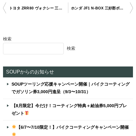
トヨタ ZRR80 ヴォクシー 三好郡ボディガラスコーティング
ホンダ JF1 N-BOX 三好郡ボディガラスコーティング
投
稿
ナ
検索
ビ
検索
ゲ
ー
シ
SOUPからのお知らせ
ョ
SOUPツーリング応援キャンペーン開催｜バイクコーティング
ン
でガソリン券3,000円進呈（9/3〜10/31）
【8月限定】今だけ！コーティング特典＋給油券5,000円プレ
ゼント
【6/7〜7/10限定！】バイクコーティングキャンペーン開催