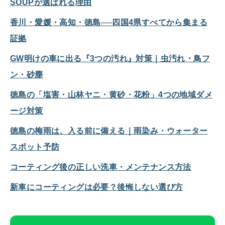
SOUPが選ばれる理由
香川・愛媛・高知・徳島──四国4県すべてから集まる
証拠
GW明けの車に出る『3つの汚れ』対策｜虫汚れ・鳥フ
ン・砂塵
徳島の「塩害・山林ヤニ・黄砂・花粉」4つの地域ダメ
ージ対策
徳島の梅雨は、入る前に備える｜雨染み・ウォーター
スポット予防
コーティング後の正しい洗車・メンテナンス方法
新車にコーティングは必要？後悔しない選び方