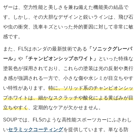
ザーは、空力性能と美しさを兼ね備えた機能美の結晶で
す。しかし、その大胆なデザインと鋭いラインは、飛び石
や虫の衝突、洗車キズといった外的要因に対して非常に敏
感です。
また、FL5はホンダの最新技術である
「ソニックグレーパ
ール」
や
「チャンピオンシップホワイト」
といった特殊な
塗装色が採用されており、これらの塗装は光の反射や奥行
き感が強調される一方で、小さな傷や水シミが目立ちやす
い特性があります。
特に、ソリッド系のチャンピオンシッ
プホワイトは、細かなスクラッチや酸化による黄ばみが目
立ちやすく
、定期的なケアが欠かせません。
SOUPでは、FL5のような高性能スポーツカーにふさわし
い
セラミックコーティング
を提供しています。単なる防