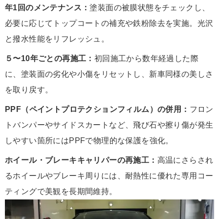
年1回のメンテナンス：
塗装面の被膜状態をチェックし、
必要に応じてトップコートの補充や鉄粉除去を実施。光沢
と撥水性能をリフレッシュ。
５〜10年ごとの再施工：
初回施工から数年経過した際
に、塗装面の劣化や小傷をリセットし、新車同様の美しさ
を取り戻す。
PPF（ペイントプロテクションフィルム）の併用：
フロン
トバンパーやサイドスカートなど、飛び石や擦り傷が発生
しやすい箇所にはPPFで物理的な保護を強化。
ホイール・ブレーキキャリパーの再施工：
高温にさらされ
るホイールやブレーキ周りには、耐熱性に優れた専用コー
ティングで美観を長期間維持。