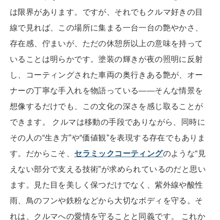
は限界があります。ですが、それでもクルマ好きの目
線で見れば、この場所に集まる一台一台の艶やかさ、
存在感、佇まいが、ただの休憩所以上の意味を持って
いることは明らかです。塗装の輝きが夜の照明に反射
し、コーティングされた車両の奥行きある艶が、オー
ナーの丁寧な手入れを物語っている——そんな情景を
想像するだけでも、この文化の深さを感じ取ることが
できます。 クルマは移動の手段でありながら、同時に
その人の“生き方”や“価値観”を表現する存在でもありま
す。だからこそ、
セラミックコーティング
のような“見
えない部分で支える技術”が求められているのだと思い
ます。見た目を美しく保つだけでなく、紫外線や酸性
雨、鳥のフンや鉄粉などから大切なボディを守る。そ
れは、クルマへの愛情を守ることと同義です。 これか