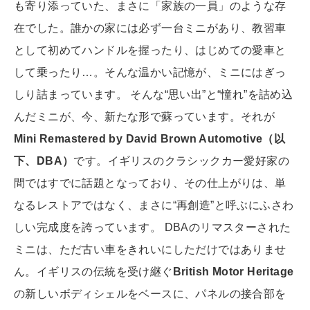
も寄り添っていた、まさに「家族の一員」のような存
在でした。誰かの家には必ず一台ミニがあり、教習車
として初めてハンドルを握ったり、はじめての愛車と
して乗ったり…。そんな温かい記憶が、ミニにはぎっ
しり詰まっています。 そんな“思い出”と“憧れ”を詰め込
んだミニが、今、新たな形で蘇っています。それが
Mini Remastered by David Brown Automotive（以
下、DBA）
です。イギリスのクラシックカー愛好家の
間ではすでに話題となっており、その仕上がりは、単
なるレストアではなく、まさに“再創造”と呼ぶにふさわ
しい完成度を誇っています。 DBAのリマスターされた
ミニは、ただ古い車をきれいにしただけではありませ
ん。イギリスの伝統を受け継ぐ
British Motor Heritage
の新しいボディシェルをベースに、パネルの接合部を