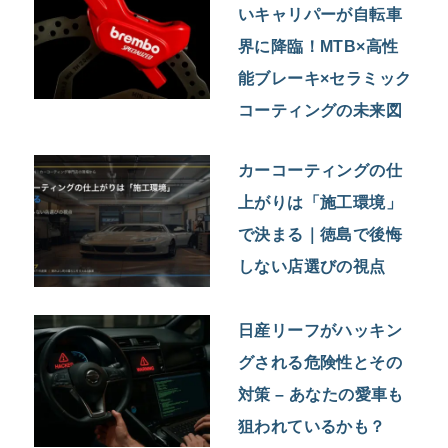
いキャリパーが自転車
界に降臨！MTB×高性
能ブレーキ×セラミック
コーティングの未来図
カーコーティングの仕
上がりは「施工環境」
で決まる｜徳島で後悔
しない店選びの視点
日産リーフがハッキン
グされる危険性とその
対策 – あなたの愛車も
狙われているかも？