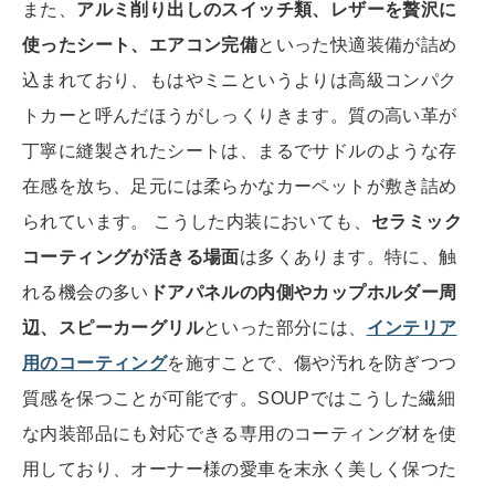
また、
アルミ削り出しのスイッチ類、レザーを贅沢に
使ったシート、エアコン完備
といった快適装備が詰め
込まれており、もはやミニというよりは高級コンパク
トカーと呼んだほうがしっくりきます。質の高い革が
丁寧に縫製されたシートは、まるでサドルのような存
在感を放ち、足元には柔らかなカーペットが敷き詰め
られています。 こうした内装においても、
セラミック
コーティングが活きる場面
は多くあります。特に、触
れる機会の多い
ドアパネルの内側やカップホルダー周
辺、スピーカーグリル
といった部分には、
インテリア
用のコーティング
を施すことで、傷や汚れを防ぎつつ
質感を保つことが可能です。SOUPではこうした繊細
な内装部品にも対応できる専用のコーティング材を使
用しており、オーナー様の愛車を末永く美しく保つた