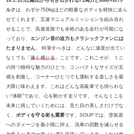
10.1:1の圧縮比から引き出される71馬力と88lb-ftのト
ルク
は、わずか750kgほどの軽量なボディを軽快に走ら
せてくれます。五速マニュアルミッションを組み合わ
せることで、高速道路でも余裕のある走行が可能にな
っており、
エンジン音の迫力もクラシックファンには
たまりません
。 特筆すべきは、どんなに速度が出てい
なくても「
速く感じる
」ことです。これこそが、ミニ
の持つ独特な魅力のひとつ。コンパクトなサイズが五
感を刺激し、コーナーひとつでも運転する楽しさを最
大限に味わえます。これはどんな高級車でも得られな
い“体験”であり、心を動かす走りです。 そんなミニを
未来に残していくためには、見た目の美しさだけでな
く、
ボディを守る術も重要
です。SOUPでは、塗装面
へのダメージを最小限に抑え、洗車の回数を減らせる