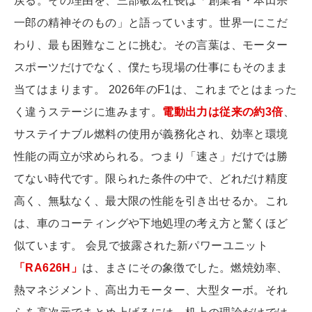
戻る。その理由を、三部敏宏社長は「創業者・本田宗
一郎の精神そのもの」と語っています。世界一にこだ
わり、最も困難なことに挑む。その言葉は、モーター
スポーツだけでなく、僕たち現場の仕事にもそのまま
当てはまります。 2026年のF1は、これまでとはまった
く違うステージに進みます。
電動出力は従来の約3倍
、
サステイナブル燃料の使用が義務化され、効率と環境
性能の両立が求められる。つまり「速さ」だけでは勝
てない時代です。限られた条件の中で、どれだけ精度
高く、無駄なく、最大限の性能を引き出せるか。これ
は、車のコーティングや下地処理の考え方と驚くほど
似ています。 会見で披露された新パワーユニット
「RA626H」
は、まさにその象徴でした。燃焼効率、
熱マネジメント、高出力モーター、大型ターボ。それ