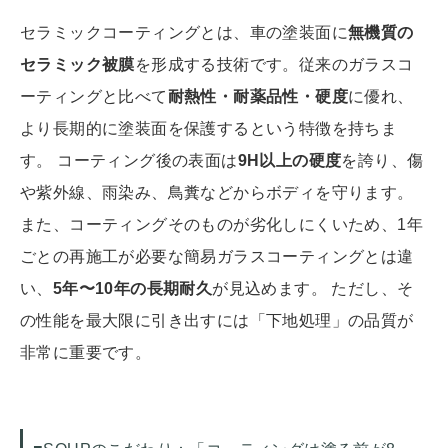
セラミックコーティングとは、車の塗装面に
無機質の
セラミック被膜
を形成する技術です。従来のガラスコ
ーティングと比べて
耐熱性・耐薬品性・硬度
に優れ、
より長期的に塗装面を保護するという特徴を持ちま
す。 コーティング後の表面は
9H以上の硬度
を誇り、傷
や紫外線、雨染み、鳥糞などからボディを守ります。
また、コーティングそのものが劣化しにくいため、1年
ごとの再施工が必要な簡易ガラスコーティングとは違
い、
5年〜10年の長期耐久
が見込めます。 ただし、そ
の性能を最大限に引き出すには「下地処理」の品質が
非常に重要です。