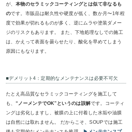
が、
本物のセラミックコーティングとは似て非なるも
の
です。市販品は耐久性や硬度が低く、数か月〜1年程
度で効果が切れるものが多く、逆にムラや塗装ダメー
ジのリスクもあります。 また、下地処理なしでの施工
は、かえって表面を曇らせたり、酸化を早めてしまう
原因にもなります。
■デメリット4：定期的なメンテナンスは必要不可欠
たとえ高品質なセラミックコーティングを施工して
も、
“ノーメンテでOK”というのは誤解
です。コーティ
ングは劣化しますし、被膜の上に付着した水垢や油膜
は自然には取れません。 だからこそ、SOUPでは施工
後も定期的なメンテナンスを推奨。
▶メンテナンスプ