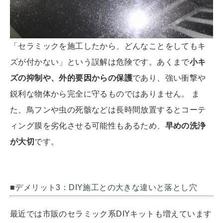
「セラミックを施工したから、どんなことをしてもキ
ズが付かない」という誤解は危険です。あくまで
小キ
ズの抑制や、外的要因からの保護
であり、強い衝撃や
鋭利な物体から完全に守るものではありません。 ま
た、鳥フンや虫の死骸などは長時間放置するとコーテ
ィング膜を劣化させる可能性もあるため、
早めの洗浄
が大切
です。
■デメリット3：DIY施工との大きな違いと落とし穴
最近では市販のセラミック系DIYキットも増えています