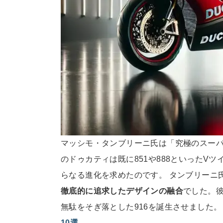
マッシモ・タンブリーニ氏は「究極のスー
のドゥカティは既に851や888といったV
らなる進化を求めたのです。 タンブリーニ
徹底的に追求したデザインの融合
でした。
無駄をそぎ落とした916を誕生させました
10選