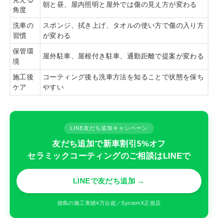
朝と昼、屋内照明と屋外では傷の見え方が変わる
角度
洗車の
スポンジ、拭き上げ、タオルの使い方で傷の入り方
習慣
が変わる
保管環
屋外駐車、屋根付き駐車、通勤距離で提案が変わる
境
施工後
コーティング後も洗車方法を知ることで状態を保ち
ケア
やすい
LINE友だち追加キャンペーン
友だち追加で新車割引5%オフ
セラミックコーティングのご相談はLINEで
LINEで友だち追加 →
徳島の施工実績4万台超／SystemX正規店