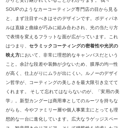
かりと受け継がれていることがわかります。 我々
SOUPのようなカーコーティング専門店の目から見る
と、まず注目すべきはそのデザインです。ボディパネ
ルは直線と曲線が巧みに組み合わされ、光の当たり方
で表情を変えるフラットな面が広がっています。これ
はつまり、
セラミックコーティングの密着性や光沢の
映え方
において、非常に理想的なキャンバスだという
こと。余計な段差や装飾が少ないため、膜厚の均一性
が高く、仕上がりにムラが出にくい。ルノーのデザイ
ン哲学が、コーティングの美しさを最大限引き立てて
くれます。 そして忘れてはならないのが、「実用の美
学」。新型カングーは商用車としてのルーツを持ちな
がらも、今やファミリー層や個人事業主にとっても理
想的な一台に進化しています。広大なラゲッジスペー