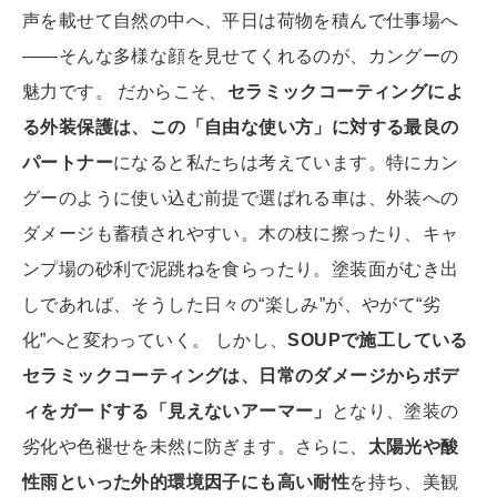
声を載せて自然の中へ、平日は荷物を積んで仕事場へ
――そんな多様な顔を見せてくれるのが、カングーの
魅力です。 だからこそ、
セラミックコーティングによ
る外装保護は、この「自由な使い方」に対する最良の
パートナー
になると私たちは考えています。特にカン
グーのように使い込む前提で選ばれる車は、外装への
ダメージも蓄積されやすい。木の枝に擦ったり、キャ
ンプ場の砂利で泥跳ねを食らったり。塗装面がむき出
しであれば、そうした日々の“楽しみ”が、やがて“劣
化”へと変わっていく。 しかし、
SOUPで施工している
セラミックコーティングは、日常のダメージからボデ
ィをガードする「見えないアーマー」
となり、塗装の
劣化や色褪せを未然に防ぎます。さらに、
太陽光や酸
性雨といった外的環境因子にも高い耐性
を持ち、美観