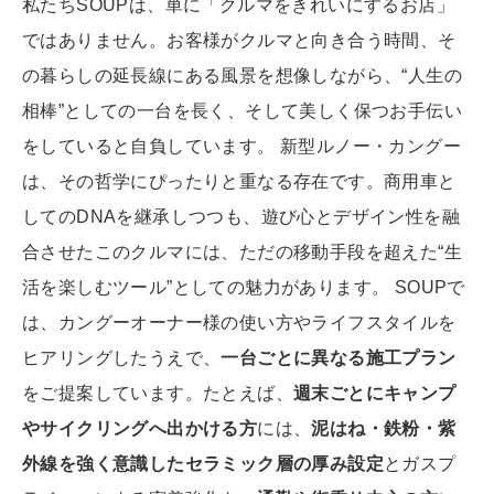
私たちSOUPは、単に「クルマをきれいにするお店」
ではありません。お客様がクルマと向き合う時間、そ
の暮らしの延長線にある風景を想像しながら、“人生の
相棒”としての一台を長く、そして美しく保つお手伝い
をしていると自負しています。 新型ルノー・カングー
は、その哲学にぴったりと重なる存在です。商用車と
してのDNAを継承しつつも、遊び心とデザイン性を融
合させたこのクルマには、ただの移動手段を超えた“生
活を楽しむツール”としての魅力があります。 SOUPで
は、カングーオーナー様の使い方やライフスタイルを
ヒアリングしたうえで、
一台ごとに異なる施工プラン
をご提案しています。たとえば、
週末ごとにキャンプ
やサイクリングへ出かける方
には、
泥はね・鉄粉・紫
外線を強く意識したセラミック層の厚み設定
とガスプ