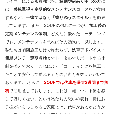
ライマーによる密着強化を。
通勤や街乗り中心の方
に
は、
美観重視＋定期的なメンテナンスコース
をご案内
するなど、
一律ではなく「寄り添うスタイル」
を徹底
しています。 また、SOUPの強みの一つが、
施工後の
定期メンテナンス体制
。どんなに優れたコーティング
でも、メンテナンスを怠ればその効果は半減します。
私たちは初回施工だけで終わらず、
洗車アドバイス・
簡易メンテ・定期点検
までトータルでサポートする体
制を整えており、これにより「コーティングを施工し
たことで安心して乗れる」とのお声も多数いただいて
おります。 さらに、
SOUPでは代車を最大2週間まで無
料
でご用意しております。これは「施工中に不便を感
じてほしくない」という私たちの想いの表れ。特にお
子様がいらっしゃるご家庭では、代車があるかどうか