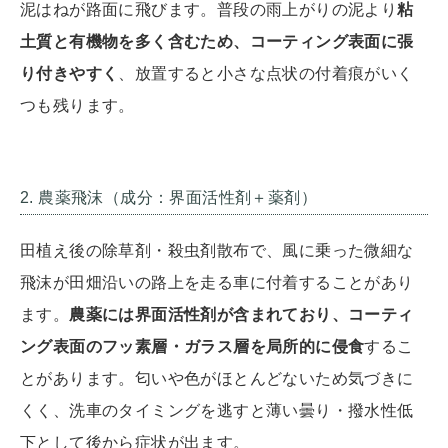
泥はねが路面に飛びます。普段の雨上がりの泥より
粘
土質と有機物を多く含むため、コーティング表面に張
り付きやすく
、放置すると小さな点状の付着痕がいく
つも残ります。
2. 農薬飛沫（成分：界面活性剤＋薬剤）
田植え後の除草剤・殺虫剤散布で、風に乗った微細な
飛沫が田畑沿いの路上を走る車に付着することがあり
ます。
農薬には界面活性剤が含まれており、コーティ
ング表面のフッ素層・ガラス層を局所的に侵食
するこ
とがあります。匂いや色がほとんどないため気づきに
くく、洗車のタイミングを逃すと薄い曇り・撥水性低
下として後から症状が出ます。