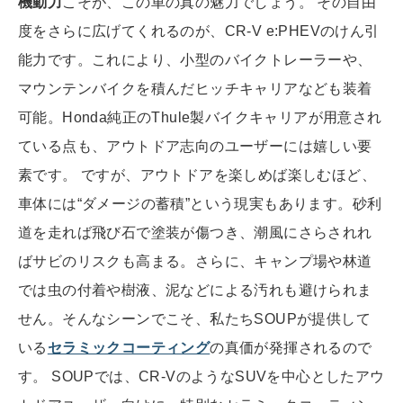
機動力
こそが、この車の真の魅力でしょう。 その自由
度をさらに広げてくれるのが、CR-V e:PHEVのけん引
能力です。これにより、小型のバイクトレーラーや、
マウンテンバイクを積んだヒッチキャリアなども装着
可能。Honda純正のThule製バイクキャリアが用意され
ている点も、アウトドア志向のユーザーには嬉しい要
素です。 ですが、アウトドアを楽しめば楽しむほど、
車体には“ダメージの蓄積”という現実もあります。砂利
道を走れば飛び石で塗装が傷つき、潮風にさらされれ
ばサビのリスクも高まる。さらに、キャンプ場や林道
では虫の付着や樹液、泥などによる汚れも避けられま
せん。そんなシーンでこそ、私たちSOUPが提供して
いる
セラミックコーティング
の真価が発揮されるので
す。 SOUPでは、CR-VのようなSUVを中心としたアウ