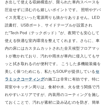
き出して使える収納構造が、限られた車内スペースを
圧迫せずに済むのも嬉しいポイントです。 照明やデバ
イス充電といった電源周りも抜かりありません。LED
読書灯、USBポート、サイドテーブルが設置され
た“Tech Pod（テックポッド）”が、夜間でも安心して
使える快適な室内環境を整えてくれます。さらに、車
内の床にはカスタムカットされた全天候型フロアマッ
トが敷かれており、汚れや雨水が車内に侵入してもサ
ッと拭き取れるのが便利です。 こうした多機能装備を
美しく保つためにも、私たちSOUPが提供している
セ
ラミックコーティング
の施工は非常に有効です。特に
荷室やキッチン周りは、食材や水、火を使う関係で汚
れやすいエリアですが、内装用のコーティングを施し
ておくことで、汚れが素材に染み込むのを防ぎ、簡単