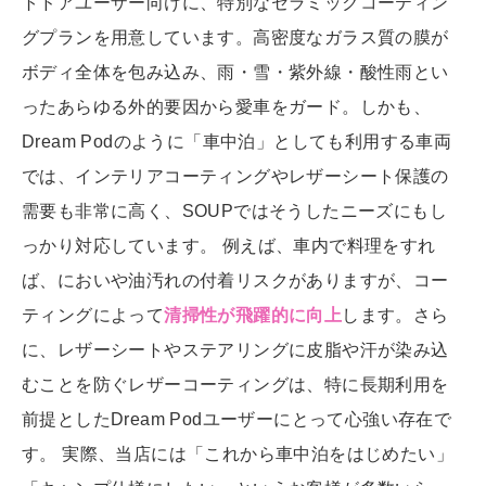
トドアユーザー向けに、特別なセラミックコーティン
グプランを用意しています。高密度なガラス質の膜が
ボディ全体を包み込み、雨・雪・紫外線・酸性雨とい
ったあらゆる外的要因から愛車をガード。しかも、
Dream Podのように「車中泊」としても利用する車両
では、インテリアコーティングやレザーシート保護の
需要も非常に高く、SOUPではそうしたニーズにもし
っかり対応しています。 例えば、車内で料理をすれ
ば、においや油汚れの付着リスクがありますが、コー
ティングによって
清掃性が飛躍的に向上
します。さら
に、レザーシートやステアリングに皮脂や汗が染み込
むことを防ぐレザーコーティングは、特に長期利用を
前提としたDream Podユーザーにとって心強い存在で
す。 実際、当店には「これから車中泊をはじめたい」