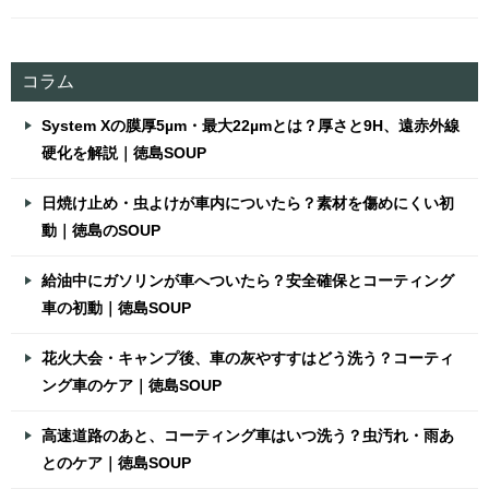
コラム
System Xの膜厚5µm・最大22µmとは？厚さと9H、遠赤外線
硬化を解説｜徳島SOUP
日焼け止め・虫よけが車内についたら？素材を傷めにくい初
動｜徳島のSOUP
給油中にガソリンが車へついたら？安全確保とコーティング
車の初動｜徳島SOUP
花火大会・キャンプ後、車の灰やすすはどう洗う？コーティ
ング車のケア｜徳島SOUP
高速道路のあと、コーティング車はいつ洗う？虫汚れ・雨あ
とのケア｜徳島SOUP