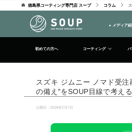
徳島県コーティング専門店 スープ
コラム
ス
▸
メディア紹
初めての方へ
コーティング
バ
スズキ ジムニー ノマド受
の備え”をSOUP目線で考え
公開日：
2026年2月7日