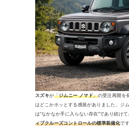
スズキ
が
「
ジムニー ノマド
」
の受注再開を
はどこかホッとする感覚がありました。ジ
は“なかなか手に入らない存在”であり続け
ィブクルーズコントロールの標準装備化
で