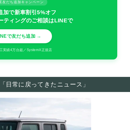
INE友だち追加キャンペーン
追加で新車割引5%オフ
ーティングのご相談はLINEで
INEで友だち追加 →
工実績4万台超／SystemX正規店
う「日常に戻ってきたニュース」