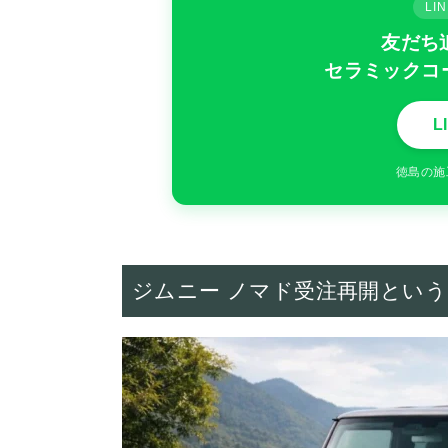
L
友だち
セラミックコ
L
徳島の施
ジムニー ノマド受注再開とい