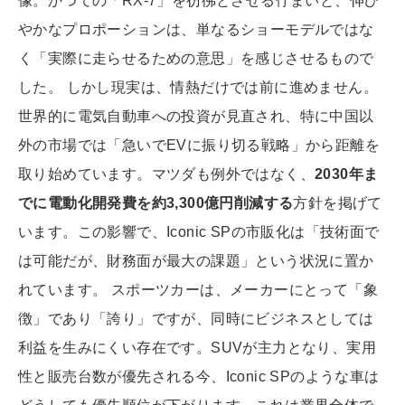
像。かつての「RX-7」を彷彿とさせる佇まいと、伸び
やかなプロポーションは、単なるショーモデルではな
く「実際に走らせるための意思」を感じさせるもので
した。 しかし現実は、情熱だけでは前に進めません。
世界的に電気自動車への投資が見直され、特に中国以
外の市場では「急いでEVに振り切る戦略」から距離を
取り始めています。マツダも例外ではなく、
2030年ま
でに電動化開発費を約3,300億円削減する
方針を掲げて
います。この影響で、Iconic SPの市販化は「技術面で
は可能だが、財務面が最大の課題」という状況に置か
れています。 スポーツカーは、メーカーにとって「象
徴」であり「誇り」ですが、同時にビジネスとしては
利益を生みにくい存在です。SUVが主力となり、実用
性と販売台数が優先される今、Iconic SPのような車は