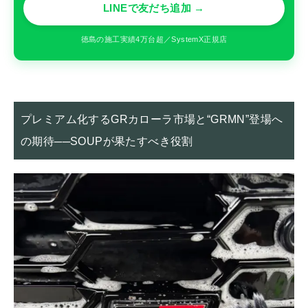
LINEで友だち追加 →
徳島の施工実績4万台超／SystemX正規店
プレミアム化するGRカローラ市場と“GRMN”登場へ
の期待──SOUPが果たすべき役割