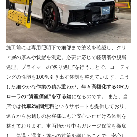
施工前には専用照明下で細部まで塗装を確認し、クリ
ア層の厚みや状態を測定。必要に応じて軽研磨や脱脂
処理、プライマーの“炙り処理”を行うことで、コーティ
ングの性能を100%引き出す体制を整えています。こう
した細やかな作業の積み重ねが、
年々高額化するGRカ
ローラの“資産価値”を守る鍵
になるのです。 また、当
店では
代車2週間無料
というサポートも提供しており、
遠方からお越しのお客様にもご安心いただける体制を
整えております。車両預かり中もガレージ保管を徹底
し、気温・湿度・埃への対策を講じることで、安心し