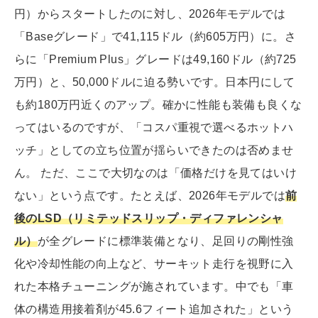
円）からスタートしたのに対し、2026年モデルでは
「Baseグレード」で41,115ドル（約605万円）に。さ
らに「Premium Plus」グレードは49,160ドル（約725
万円）と、50,000ドルに迫る勢いです。日本円にして
も約180万円近くのアップ。確かに性能も装備も良くな
ってはいるのですが、「コスパ重視で選べるホットハ
ッチ」としての立ち位置が揺らいできたのは否めませ
ん。 ただ、ここで大切なのは「価格だけを見てはいけ
ない」という点です。たとえば、2026年モデルでは
前
後のLSD（リミテッドスリップ・ディファレンシャ
ル）
が全グレードに標準装備となり、足回りの剛性強
化や冷却性能の向上など、サーキット走行を視野に入
れた本格チューニングが施されています。中でも「車
体の構造用接着剤が45.6フィート追加された」という