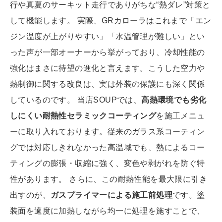
行や真夏のサーキット走行でありがちな“熱ダレ”対策と
して機能します。 実際、GRカローラはこれまで「エン
ジン温度が上がりやすい」「水温管理が難しい」とい
った声が一部オーナーから挙がっており、冷却性能の
強化はまさに待望の進化と言えます。こうした空力や
熱制御に関する改良は、実は外装の保護にも深く関係
しているのです。 当店SOUPでは、
高熱環境でも劣化
しにくい耐熱性セラミックコーティング
を施工メニュ
ーに取り入れております。従来のガラス系コーティン
グでは対応しきれなかった高温域でも、熱によるコー
ティングの膨張・収縮に強く、変色や剥がれを防ぐ特
性があります。 さらに、この耐熱性能を最大限に引き
出すのが、
ガスプライマーによる施工前処理
です。塗
装面を適度に加熱しながら均一に処理を施すことで、