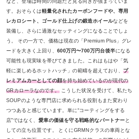
など、登場は時間の問題だと見る向きが強まっていま
す。おそらくは
軽量化されたカーボンフードや、専用
レカロシート、ゴールド仕上げの鍛造ホイール
などを
装備し、さらに過激なセッティングになることでしょ
う。 その一方で、価格は現在の「Premium Plus」グレ
ードを大きく上回り、
600万円〜700万円台後半
になる
可能性も現実味を帯びてきました。これはもはや「気
軽に楽しめるホットハッチ」の範疇を超えており、
プ
レミアムカーとしての顔
を持ち始めているのが現代の
GRカローラなのです。
こうした状況を受けて、私たち
SOUPのような専門店に求められる役割もまた変わり
つつあると感じています。単に“コーティングをする
店”ではなく、
愛車の価値を守る戦略的なパートナー
と
しての立ち位置です。 とくにGRMNクラスの車両とな