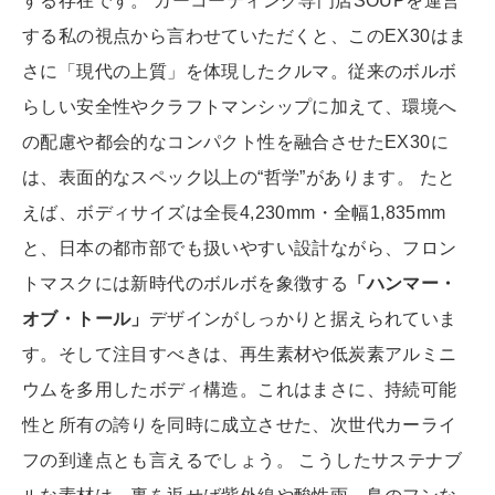
する存在です。 カーコーティング専門店SOUPを運営
する私の視点から言わせていただくと、このEX30はま
さに「現代の上質」を体現したクルマ。従来のボルボ
らしい安全性やクラフトマンシップに加えて、環境へ
の配慮や都会的なコンパクト性を融合させたEX30に
は、表面的なスペック以上の“哲学”があります。 たと
えば、ボディサイズは全長4,230mm・全幅1,835mm
と、日本の都市部でも扱いやすい設計ながら、フロン
トマスクには新時代のボルボを象徴する
「ハンマー・
オブ・トール」
デザインがしっかりと据えられていま
す。そして注目すべきは、再生素材や低炭素アルミニ
ウムを多用したボディ構造。これはまさに、持続可能
性と所有の誇りを同時に成立させた、次世代カーライ
フの到達点とも言えるでしょう。 こうしたサステナブ