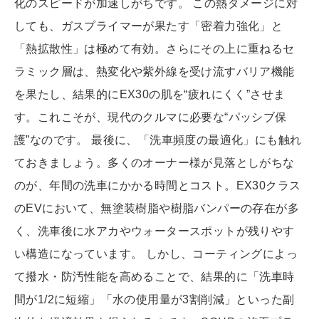
化のスピードが加速しがちです。 この熱ダメージに対
しても、ガスプライマーが果たす「密着力強化」と
「熱拡散性」は極めて有効。さらにその上に重ねるセ
ラミック層は、熱変化や紫外線を受け流すバリア機能
を果たし、結果的にEX30の肌を“疲れにくく”させま
す。これこそが、現代のクルマに必要な“パッシブ保
護”なのです。 最後に、「洗車頻度の最適化」にも触れ
ておきましょう。多くのオーナー様が見落としがちな
のが、年間の洗車にかかる時間とコスト。EX30クラス
のEVにおいて、無塗装樹脂や樹脂バンパーの存在が多
く、洗車後に水アカやウォータースポットが残りやす
い構造になっています。 しかし、コーティングによっ
て撥水・防汚性能を高めることで、結果的に「洗車時
間が1/2に短縮」「水の使用量が3割削減」といった副