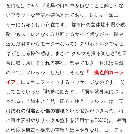
を倒せばキャンプ道具や自転車を積むことも難しくな
いフラットな荷室が確保されており、レジャー派ユー
ザーにも頼もしい存在です。 都市部の立体駐車場や狭
路でもストレスなく取り回せるサイズ感ながら、踏み
込んだ瞬間からモーターならではの即応トルクでキビ
キビと走る操作感は、まさに“クルマを操る楽しさ”を日
常に取り戻してくれる存在。都会で働き、週末は自然
の中でリフレッシュしたい…そんな
「二拠点的カーラ
イフ」
に見事にフィットするパッケージなのです。 そ
してこういった「頻繁に動かす」「雨や紫外線にさら
される」「街中と自然、両方で使う」クルマには、実
は
汚れの付着と小傷の蓄積
という悩みがつきもの。特
に再生素材やリサイクル塗装を活用するEX30は、表面
の密度や肌質が従来の車種とはやや異なり、コーティ