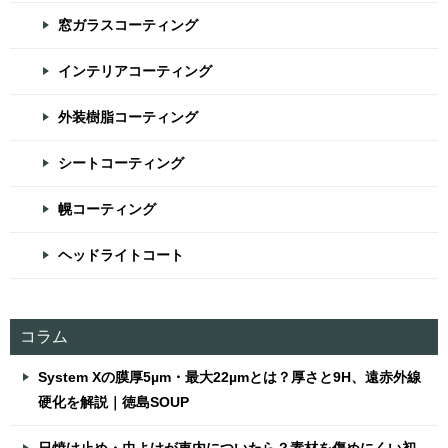
窓ガラスコーティング
インテリアコーティング
外装樹脂コーティング
シートコーティング
幌コーティング
ヘッドライトコート
コラム
System Xの膜厚5µm・最大22µmとは？厚さと9H、遠赤外線
硬化を解説｜徳島SOUP
日焼け止め・虫よけが車内についたら？素材を傷めにくい初