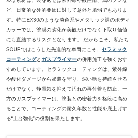
ルな素材は、裏を返せば紫外線や酸性雨、鳥のフンな
ど、日常的な外的要因に対して意外と脆弱でもありま
す。特にEX30のような淡色系やメタリック調のボディ
カラーでは、塗膜の劣化が美観だけでなく下取り価値
にも直結するリスクとなります。 だからこそ、私たち
SOUPではこうした先進的な車両にこそ、
セラミック
コーティング
と
ガスプライマー
の併用施工を強くおす
すめしています。セラミックコーティングは、紫外線
や酸化ダメージから塗装を守り、深い艶を持続させる
だけでなく、静電気を抑えて汚れの再付着を防止。一
方のガスプライマーは、塗装との密着力を格段に高め
ることで、コーティングの耐久年数と性能を底上げす
る“土台強化”の役割を果たします。