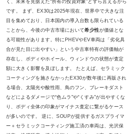
く、未来を見据えた“所有の投資対象”とすら言えるから
です。 まず、EX30は2025年現在、世界中で大きな注
目を集めており、日本国内の導入台数も限られている
ことから、今後の中古市場において
希少性
が価値とな
る可能性があります。特にPHEVやEV車両は「劣化具
合が見た目に出やすい」という中古車特有の評価軸が
存在し、ボディやホイール、ウィンドウの状態が査定
額に大きく影響を及ぼします。 たとえば、セラミック
コーティングを施さなかったEX30が数年後に再販され
る場合、太陽光や酸性雨、鳥のフン、ブレーキダスト
などによるダメージで“色ムラ”や“くすみ”が出やすくな
り、ボディ全体の印象がマイナス査定に繋がるケース
が多いのです。 逆に、SOUPが提供するガスプライマ
ー＋セラミックコーティング施工済の車両は、光沢保