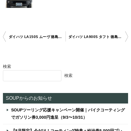
ダイハツ LA150S ムーヴ 徳島県三好市ボディガラスコーティング
ダイハツ LA900S タフト 徳島県吉野川市ボディガラスコーティング
投
稿
ナ
検索
ビ
検索
ゲ
ー
シ
SOUPからのお知らせ
ョ
SOUPツーリング応援キャンペーン開催｜バイクコーティング
ン
でガソリン券3,000円進呈（9/3〜10/31）
【8月限定】今だけ！コーティング特典＋給油券5,000円プレ