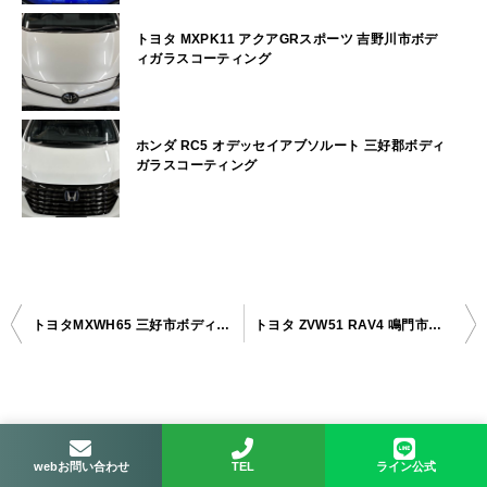
トヨタ MXPK11 アクアGRスポーツ 吉野川市ボデ
ィガラスコーティング
ホンダ RC5 オデッセイアブソルート 三好郡ボディ
ガラスコーティング
トヨタMXWH65 三好市ボディガラスコーティング
トヨタ ZVW51 RAV4 鳴門市ボディガラスコーティング
投
稿
ナ
検索
ビ
webお問い合わせ
TEL
ライン公式
検索
ゲ