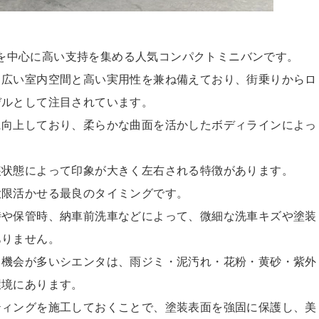
ー層を中心に高い支持を集める人気コンパク
トミニバンです。
、広い室内空間と高い実
用性を兼ね備えており、街乗りからロ
デルとして注目されています。
に向上しており、柔らか
な曲面を活かしたボディラインによっ
装状態によって印象が大
きく左右される特徴があります。
大限活かせる最良のタイ
ミングです。
時や保管時、納車前洗車
などによって、微細な洗車キズや塗装
ありません。
る機会が多いシエンタは
、雨ジミ・泥汚れ・花粉・黄砂・紫外
環境にあります。
ティングを施工しておく
ことで、塗装表面を強固に保護し、美