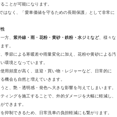
することが可能になります。
”ではなく、「愛車価
値を守るための長期保護」として非常に
要性
る一方、
紫外線・雨・花
粉・黄砂・鉄粉・水ジミなど
、様々な
ります。
は、季節による寒暖差や
雨量変化に加え、花粉や黄砂による汚
すい環境となっています。
は使用頻度が高く、送迎
・買い物・レジャーなど、日常的に
する機会も自然と増えていきます。
まうと、艶・透明感・発
色へ大きな影響を与えてしまいます。
ーティングを施工するこ
とで、外的ダメージを大幅に軽減し、
とができます。
着を抑制できるため、日
常洗車の負担軽減にも繋がります。