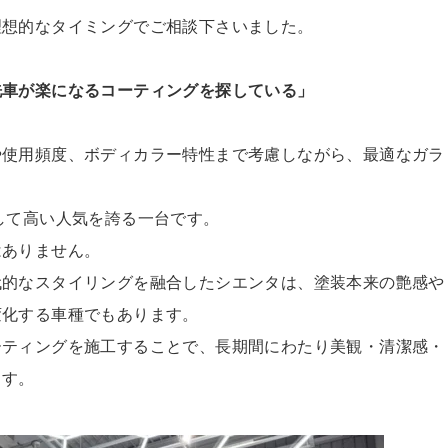
理想的なタイミングでご
相談下さいました。
洗車が楽になるコーティ
ングを探している」
や使用頻度、ボディカラ
ー特性まで考慮しながら、最適なガラ
。
して高い人気を誇る一台です。
はありません。
代的なスタイリングを融
合したシエンタは、塗装本来の艶感や
変化する車種でもあります。
ーティングを施工するこ
とで、長期間にわたり美観・清潔感・
ます。