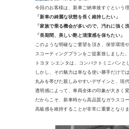
今回のお客様は、新車ご納車後すぐという
「新車の綺麗な状態を長く維持したい」
「家族で乗る機会が多いので、汚れに強く
「長期間、美しい艶と清潔感を保ちたい」
このような明確なご要望を頂き、保管環境
スコーティングプランをご提
案致しました
トヨタ シエンタは、コンパクトミニバンと
しかし、その魅力は単なる使い勝手だけで
丸みを帯びた親しみやすいデザインと、現
透明感によって、車両全体の
印象が大きく
だからこそ、新車時から高品質なガラスコ
高級感を維持することが非常
に重要となり