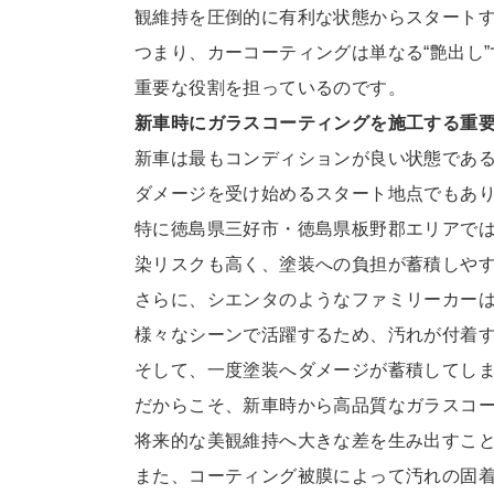
観維持を圧倒的に有利な状態
からスタート
つまり、カーコーティングは単なる“艶出し
重要な役割を担っているの
です。
新車時にガラスコーティングを施工する重
新車は最もコンディションが良い状態であ
ダメージを受け始めるスター
ト地点でもあ
特に徳島県三好市・徳島県板野郡エリアで
染リスクも高く、塗装への負
担が蓄積しや
さらに、シエンタのようなファミリーカー
様々なシーンで活躍するため、
汚れが付着
そして、一度塗装へダメージが蓄積してし
だからこそ、新車時から高品質なガラスコ
将来的な美観維持へ大きな差
を生み出すこ
また、コーティング被膜によって汚れの固