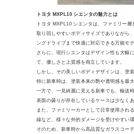
トヨタ MXPL10 シエンタの魅力とは
トヨタ MXPL10 シエンタは、ファミリ
取り回しやすいボディサイズでありながら
ングドライブまで快適に対応
できる万能モ
さらに、現行シエンタはデザイン性も大幅
て、優しさと上質感を両立し
ています。
しかし、その美しいボディデザインは、塗
特に新車時は、塗装本来の艶や透明感を最
一方で、一見綺麗に見える新車でも、輸送
表面の曇りが存在しているケ
ースは少なく
また、ファミリーカーとして日常使用され
線など、様々な外的ダメージ
を受けやすい
そのため、新車時から高品質なガラスコー