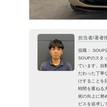
担当者/著者
役職： SOUP
SOUPのス
ています。自
だわった丁寧
けすることを
時間を重ねる
術の向上に努
ビスを追求し