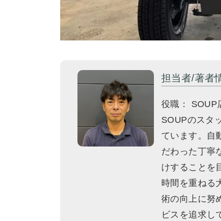
担当者/著者
役職： SOUP
SOUPのス
ています。自
だわった丁寧
けすることを
時間を重ねる
術の向上に努
ビスを追求し