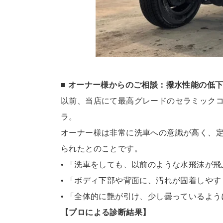
■ オーナー様からのご相談：撥水性能の低
以前、当店にて最高グレードのセラミック
ラ。
オーナー様は非常に洗車への意識が高く、
られたとのことです。
• 「洗車をしても、以前のような水飛沫が
• 「ボディ下部や背面に、汚れが固着しや
• 「全体的に艶が引け、少し曇っているよ
【プロによる診断結果】