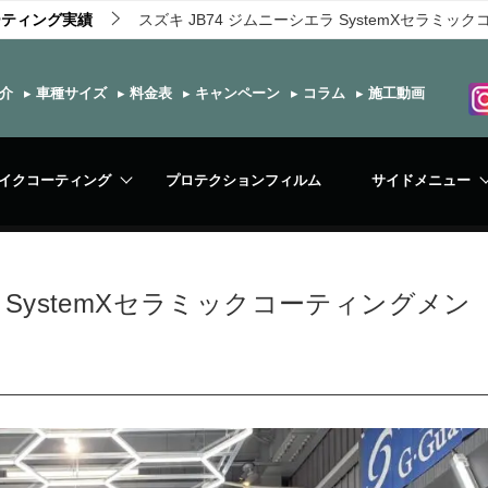
ーティング実績
スズキ JB74 ジムニーシエラ SystemXセラミ
介
▸
車種サイズ
▸
料金表
▸
キャンペーン
▸
コラム
▸
施工動画
イクコーティング
プロテクションフィルム
サイドメニュー
ラ SystemXセラミックコーティングメン