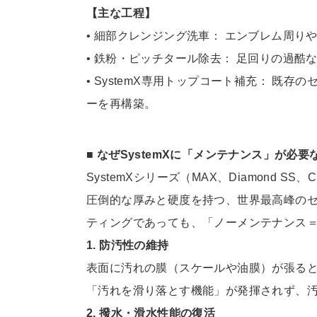
【主な工程】
• 細部クレンジング洗車： エンブレム周
• 鉄粉・ピッチタール除去： 足回りの過
• SystemX専用トップコート補充： 既
ーを再構築。
■ なぜSystemXに「メンテナンス」が必要
SystemXシリーズ（MAX、Diamond S
圧倒的な厚
みと硬度を持つ、世界最高峰の
ティングであっても、「
ノーメンテナンス
1. 防汚性の維持
表面に汚れの膜（スケールや油膜）が張る
「汚れを滑り落とす機
能」が発揮されず、
2. 撥水・滑水性能の復活