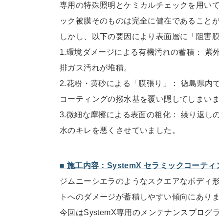
専用の特殊照明とケミカルチェックを用い
ック被膜そのものは完
全に健在であること
しかし、以下の要因により表面層に「阻害
1.環境ダメージによる有機汚れの蓄積： 
排
ガス汚れが堆積。
2.花粉・黄砂による「膜張り」： 徳島県
コーティングの撥水基を覆い隠してしまい
3.微細な摩擦による表面の粗化： 繰り返
水のキレを悪くさせていました。
■ 施工内容：SystemX セラミックコーテ
ジムニーシエラのようなスクエアなボディ
トへのダメージが蓄積しやす
い傾向にあり
今回はSystemX専用のメンテナンスプログ