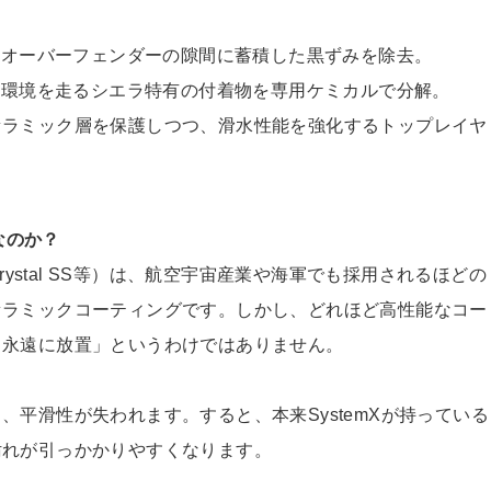
りやオーバーフェンダーの隙間に蓄積した黒ずみを除
去。
酷な環境を走るシエラ特有の付着物を専用ケミカルで分
解。
存のセラミック層を保護しつつ、滑水性能を強化するトップレイ
ヤ
なのか？
S、Crystal SS等）は、航空宇宙産業や海軍でも採用されるほどの
セラミックコーティングです。
しかし、どれほど高性能なコー
＝永遠に放置」というわけではありません。
と、平滑性が失われます
。すると、本来SystemXが持っている
汚れが引っかかりやすくなります。