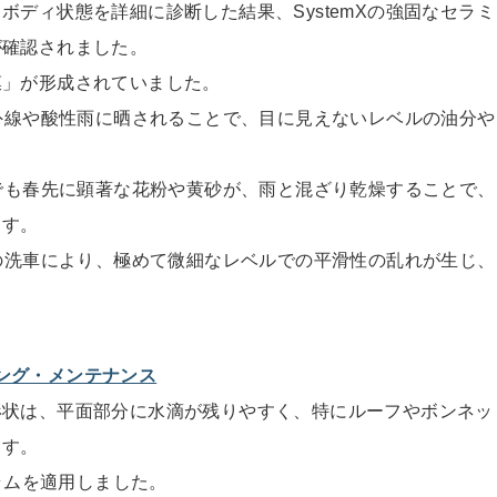
てボディ状態を詳細に診
断した結果、SystemXの強固なセラミ
が確認されました。
膜」が形成されていまし
た。
紫外線や酸性雨に晒されることで、目に見えないレベルの油分や
内でも春先に顕著な花粉や黄砂が、雨と混ざり乾燥すること
で、
ます。
しの洗車により、極めて微細なレベルでの平滑性の乱れが生
じ、
ィング・メンテナンス
形状は、平面部分に水滴
が残りやすく、特にルーフやボンネッ
ます。
ラムを適用しまし
た。