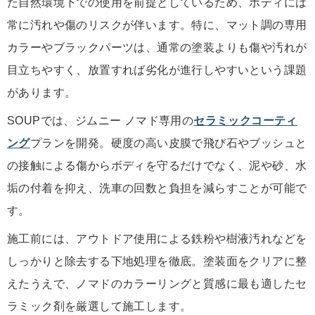
た自然環境下での使用を前提としているため、ボディには
常に汚れや傷のリスクが伴います。特に、マット調の専用
カラーやブラックパーツは、通常の塗装よりも傷や汚れが
目立ちやすく、放置すれば劣化が進行しやすいという課題
があります。
SOUPでは、ジムニー ノマド専用の
セラミックコーティ
ング
プランを開発。硬度の高い皮膜で飛び石やブッシュと
の接触による傷からボディを守るだけでなく、泥や砂、水
垢の付着を抑え、洗車の回数と負担を減らすことが可能で
す。
施工前には、アウトドア使用による鉄粉や樹液汚れなどを
しっかりと除去する下地処理を徹底。塗装面をクリアに整
えたうえで、ノマドのカラーリングと質感に最も適したセ
ラミック剤を厳選して施工します。