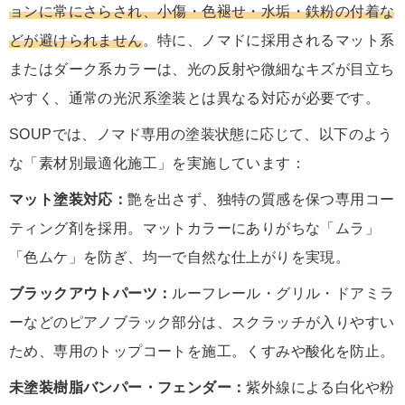
ョンに常にさらされ、小傷・色褪せ・水垢・鉄粉の付着な
どが避けられません
。特に、ノマドに採用されるマット系
またはダーク系カラーは、光の反射や微細なキズが目立ち
やすく、通常の光沢系塗装とは異なる対応が必要です。
SOUPでは、ノマド専用の塗装状態に応じて、以下のよう
な「素材別最適化施工」を実施しています：
マット塗装対応：
艶を出さず、独特の質感を保つ専用コー
ティング剤を採用。マットカラーにありがちな「ムラ」
「色ムケ」を防ぎ、均一で自然な仕上がりを実現。
ブラックアウトパーツ：
ルーフレール・グリル・ドアミラ
ーなどのピアノブラック部分は、スクラッチが入りやすい
ため、専用のトップコートを施工。くすみや酸化を防止。
未塗装樹脂バンパー・フェンダー：
紫外線による白化や粉