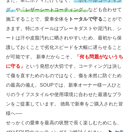
また、単にボディだけでなく、
「ホイールコーティン
グ」
や
「レザーシートコーティング」
なども合わせて
施工することで、愛車全体を
トータルで守る
ことがで
きます。特にホイールはブレーキダストや泥汚れ、シ
ートは汗や皮脂汚れに晒されやすいため、最初から保
護しておくことで劣化スピードを大幅に遅らせること
が可能です。 新車だからこそ、
「何も問題がないうち
に守る」
という発想が大切です。コーティングは決し
て傷を直すためのものではなく、傷を未然に防ぐため
の最高の備え。SOUPでは、新車オーナー様一人ひと
りのライフスタイルや使用環境に合わせた最適なプラ
ンをご提案しています。 徳島で新車をご購入された皆
様へ──
せっかくの愛車を最高の状態で長く楽しむためにも、