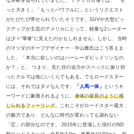
な決断を迫られていました。 アメリカ市場では、「も
っと大きく」「もっとパワフルに」というリクエスト
がたびたび寄せられていたそうです。SUVや大型ピッ
クアップが主流のアメリカにとって、軽量な2シーター
は少々“華奢”に見えたのかもしれません。しかし、当時
のマツダのチーフデザイナー・中山雅氏はこう答えま
した。「本当に欲しいのはハーレーダビッドソンなの
か？」と。 つまり、見た目の迫力やスペックに振り切
ったクルマは他にいくらでもある。でもロードスター
には、それではダメなんです。
「人馬一体」
というキ
ーワードに象徴されるように、
身体の延長のように感
じられるフィーリング
。これこそがロードスター最大
の魅力であり、どんなに時代が変わっても譲れない
「芯」の部分なのです。 2015年に登場した現行のND