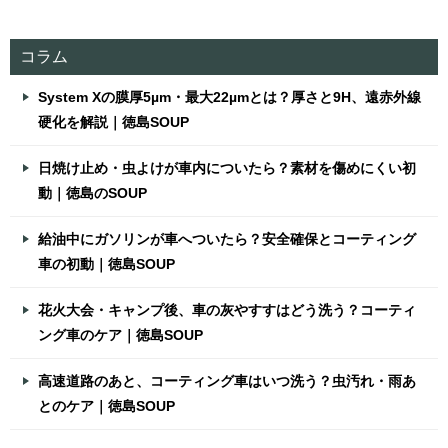
コラム
System Xの膜厚5µm・最大22µmとは？厚さと9H、遠赤外線
硬化を解説｜徳島SOUP
日焼け止め・虫よけが車内についたら？素材を傷めにくい初
動｜徳島のSOUP
給油中にガソリンが車へついたら？安全確保とコーティング
車の初動｜徳島SOUP
花火大会・キャンプ後、車の灰やすすはどう洗う？コーティ
ング車のケア｜徳島SOUP
高速道路のあと、コーティング車はいつ洗う？虫汚れ・雨あ
とのケア｜徳島SOUP