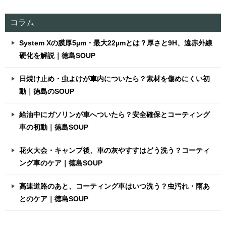
コラム
System Xの膜厚5µm・最大22µmとは？厚さと9H、遠赤外線
硬化を解説｜徳島SOUP
日焼け止め・虫よけが車内についたら？素材を傷めにくい初
動｜徳島のSOUP
給油中にガソリンが車へついたら？安全確保とコーティング
車の初動｜徳島SOUP
花火大会・キャンプ後、車の灰やすすはどう洗う？コーティ
ング車のケア｜徳島SOUP
高速道路のあと、コーティング車はいつ洗う？虫汚れ・雨あ
とのケア｜徳島SOUP