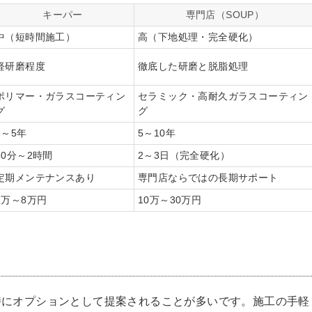
キーパー
専門店（SOUP）
中（短時間施工）
高（下地処理・完全硬化）
軽研磨程度
徹底した研磨と脱脂処理
ポリマー・ガラスコーティン
セラミック・高耐久ガラスコーティン
グ
グ
3～5年
5～10年
30分～2時間
2～3日（完全硬化）
定期メンテナンスあり
専門店ならではの長期サポート
1万～8万円
10万～30万円
時にオプションとして提案されることが多いです。施工の手軽