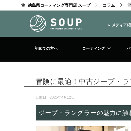
徳島県コーティング専門店 スープ
コラム
▸
メディア紹
初めての方へ
コーティング
バ
冒険に最適！中古ジープ・ラ
公開日：
2025年4月12日
ジープ・ラングラーの魅力に触