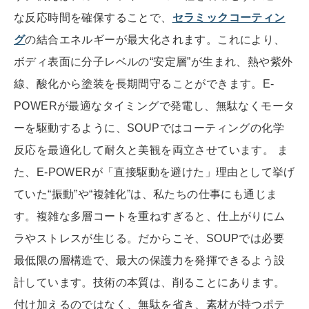
な反応時間を確保することで、
セラミックコーティン
グ
の結合エネルギーが最大化されます。これにより、
ボディ表面に分子レベルの“安定層”が生まれ、熱や紫外
線、酸化から塗装を長期間守ることができます。E-
POWERが最適なタイミングで発電し、無駄なくモータ
ーを駆動するように、SOUPではコーティングの化学
反応を最適化して耐久と美観を両立させています。 ま
た、E-POWERが「直接駆動を避けた」理由として挙げ
ていた“振動”や“複雑化”は、私たちの仕事にも通じま
す。複雑な多層コートを重ねすぎると、仕上がりにム
ラやストレスが生じる。だからこそ、SOUPでは必要
最低限の層構造で、最大の保護力を発揮できるよう設
計しています。技術の本質は、削ることにあります。
付け加えるのではなく、無駄を省き、素材が持つポテ