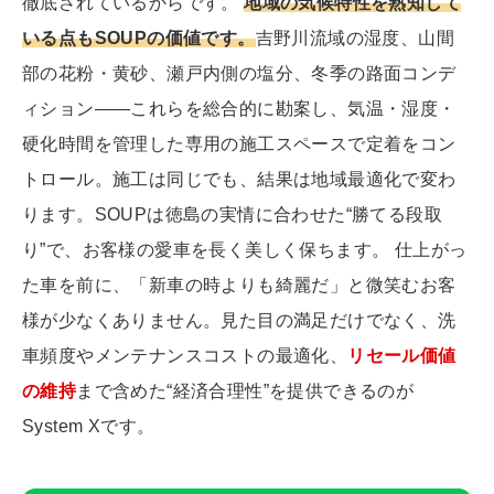
徹底されているからです。
地域の気候特性を熟知して
いる点もSOUPの価値です。
吉野川流域の湿度、山間
部の花粉・黄砂、瀬戸内側の塩分、冬季の路面コンデ
ィション――これらを総合的に勘案し、気温・湿度・
硬化時間を管理した専用の施工スペースで定着をコン
トロール。施工は同じでも、結果は地域最適化で変わ
ります。SOUPは徳島の実情に合わせた“勝てる段取
り”で、お客様の愛車を長く美しく保ちます。 仕上がっ
た車を前に、「新車の時よりも綺麗だ」と微笑むお客
様が少なくありません。見た目の満足だけでなく、洗
車頻度やメンテナンスコストの最適化、
リセール価値
の維持
まで含めた“経済合理性”を提供できるのが
System Xです。