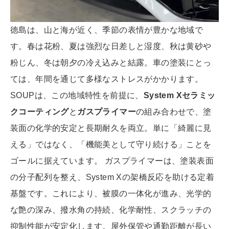
徳島は、山と海が近く、季節の表情が豊かな地域で
す。春は花粉、夏は強烈な日差しと湿度、秋は黄砂や
粉じん、冬は朝夕の冷え込みと結露。車の塗装にとっ
ては、年間を通じて多様なストレスがかかります。
SOUPは、この地域特性を前提に、
System Xセラミッ
クコーティング
と
ガスプライマー
の組み合わせで、塗
装面の化学的安定と長期耐久を両立。単に「綺麗に見
える」ではなく、「機能美として守り続ける」ことを
ゴールに据えています。 ガスプライマーは、塗装表面
の分子配列を整え、System Xの架橋反応を助ける定着
基盤です。これにより、被膜の一体化が進み、光学的
な艶の深み、撥水角の持続、化学耐性、スクラッチの
抑制性能が安定化します。屋外保管や通勤距離が長い