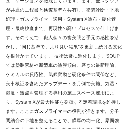
ュニケーションを徹底しています。まず、全スタッフ
が共通の工程書と検査基準を共有し、塗装診断・下地
処理・ガスプライマー適用・System X塗布・硬化管
理・最終検査まで、再現性の高いプロセスで仕上げま
す。そのうえで、職人個々の審美眼と手元の感性を活
かし、“同じ基準で、より良い結果”を更新し続ける文化
を根付かせています。 技術は常に進化します。SOUP
では塗装素材や新型車の塗膜傾向、磨きの最新理論、
ケミカルの反応性、気候変動と硬化条件の関係など、
実車検証を含めたアップデートを月例で実施。気温・
湿度・露点を管理する専用の施工スペース運用によ
り、System Xが最大性能を発揮する定着環境を維持し
ます。ここに
ガスプライマー
の役割が活きます。分子
間結合の下地を整えることで、膜厚の均一化、界面強