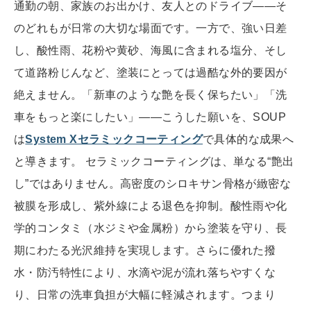
通勤の朝、家族のお出かけ、友人とのドライブ――そ
のどれもが日常の大切な場面です。一方で、強い日差
し、酸性雨、花粉や黄砂、海風に含まれる塩分、そし
て道路粉じんなど、塗装にとっては過酷な外的要因が
絶えません。「新車のような艶を長く保ちたい」「洗
車をもっと楽にしたい」――こうした願いを、SOUP
は
System Xセラミックコーティング
で具体的な成果へ
と導きます。 セラミックコーティングは、単なる“艶出
し”ではありません。高密度のシロキサン骨格が緻密な
被膜を形成し、紫外線による退色を抑制。酸性雨や化
学的コンタミ（水ジミや金属粉）から塗装を守り、長
期にわたる光沢維持を実現します。さらに優れた撥
水・防汚特性により、水滴や泥が流れ落ちやすくな
り、日常の洗車負担が大幅に軽減されます。つまり