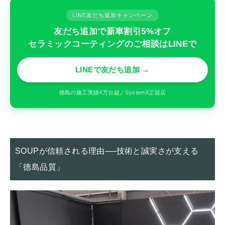
LINE友だち追加キャンペーン
友だち追加で新車割引5%オフ
セラミックコーティングのご相談はLINEで
LINEで友だち追加 →
徳島の施工実績4万台超／SystemX正規店
SOUPが信頼される理由──技術と誠実さが支える
「徳島品質」