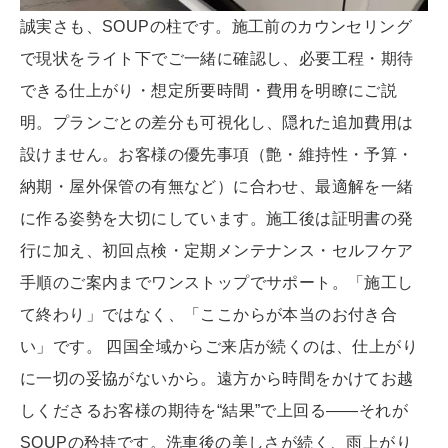
誠実さも、SOUPの柱です。施工前のカウンセリング
で現状をライト下でご一緒に確認し、必要工程・期待
できる仕上がり・想定所要時間・費用を明瞭にご説
明。プランごとの差分も可視化し、隠れた追加費用は
設けません。お客様の優先事項（艶・維持性・予算・
納期・屋外保管の有無など）に合わせ、最適解を一緒
に作る姿勢を大切にしています。施工後は証明書の発
行に加え、初回点検・定期メンテナンス・セルフケア
手順のご案内までワンストップでサポート。「施工し
て終わり」ではなく、「ここからが本当のお付き合
い」です。 四国全域からご来店が続くのは、仕上がり
に一切の妥協がないから。遠方から時間をかけてお越
しくださるお客様の期待を“結果”で上回る――それが
SOUPの矜持です。洗車後の美しさが続く、雨上がり