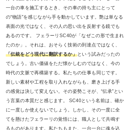
一台の車を施工するとき、その車の持ち主にとって
の“物語”を感じながら手を動かしています。艶は単なる
表面の光ではなく、その人の思い出を反射する鏡でも
あるのです。 フェラーリSC40が「なぜこの形で生まれ
たのか」。それは、おそらく技術の到達点ではなく、
「伝統をどう現代に翻訳するか」
という試みだったの
でしょう。古い価値をただ懐かしむのではなく、今の
時代の文脈で再構築する。私たちの仕事も同じです。
新しい素材や工程を取り入れながらも、磨き上げる手
の感覚は決して変えない。その姿勢こそが、“伝承”とい
う言葉の本質だと感じます。 SC40という名前は、確か
に一度しか使えないでしょう。しかし、その一度に全
てを懸けたフェラーリの覚悟には、職人として共鳴す
るものがあります。私たちもまた、一台一台に魂を込