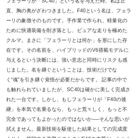
フェラーリが「SC40」という名を与えた時、私は正
直、胸の奥がざわつきました。F40という名は、フェラ
ーリの象徴そのものです。手作業で作られ、軽量化の
ために快適装備を削ぎ落とし、ピュアな走りを極めた
クルマ。まさに「フェラーリとは何か」を形にした存
在です。その名前を、ハイブリッドのV6搭載モデルに
与えるという決断には、強い意志と同時にリスクも感
じました。名を継ぐということは、技術だけでな
く“魂”を引き継ぐ覚悟が必要だからです。 記事の中で
も触れられていましたが、SC40は確かに美しく完成さ
れた一台です。しかし、もしフェラーリが「F40の後
継」を本気で名乗るなら、もっと荒々しく、もっと不
完全であってもよかったのではないか──そんな思いが
拭えません。最新技術を駆使した結果としての完成度