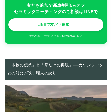
友だち追加で新車割引5%オフ
セラミックコーティングのご相談はLINEで
LINEで友だち追加 →
徳島の施工実績4万台超／SystemX正規店
「本物の伝承」と「形だけの再現」──カウンタック
との対比が映す職人の誇り