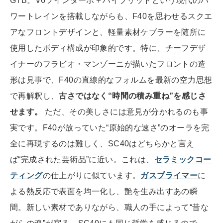
GTB。V6ツインターボ＋ハイブリッドという現代のパ
ワートレインを搭載しながらも、F40を思わせるスクエ
アなフロントデザインと、軽量素材ケブラーを随所に
使用したボディ構成が印象的です。特に、チーフデザ
イナーのフラビオ・マンゾーニが描いたフロントの造
形は見事で、F40の直線的なフォルムを最新の空力思想
で再解釈し、
古さではなく“時間の積み重ね”を感じさ
せます。
ただ、その美しさには意見が分かれるのも事
実です。F40が放っていた“原始的な速さ”のオーラを完
全に再現するのは難しく、SC40はどちらかと言え
ば“完成された芸術品”に近い。これは、
セラミックコー
ティング
の仕上がりに似ています。
ガスプライマー
に
よる熱反応で表面を均一化し、艶を生み出すあの瞬
間。新しい素材でありながら、職人の手によって“昔な