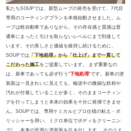
私たちSOUPでは、新型ムーブの発売を受けて、7代目
専用のコーティングプランを本格始動させました。ム
ーブは軽自動車でありながら、その存在感と質感は普
通車にまったく引けを取らないレベルにまで到達して
います。その美しさと価値を維持し続けるために、
SOUPでは
「下地処理」から「仕上げ」まで一貫して
こだわった施工
をご提案しています。 まず重要なの
は、新車であっても必ず行う“
下地処理
”です。新車の塗
装面は一見きれいに見えても、輸送中の微細な鉄粉や
汚れが付着していることが多く、そのままコーティン
グを行ってしまうと本来の効果を十分に発揮できませ
ん。SOUPでは、専用ケミカルとプロ仕様の粘土・ポ
リッシャーを用い、ミクロ単位でボディをクリーニン
グし、本来の平滑な塗装面を引き出します。 そのうえ