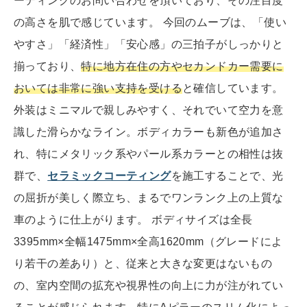
ーティングのお問い合わせを頂いており、その注目度
の高さを肌で感じています。 今回のムーブは、「使い
やすさ」「経済性」「安心感」の三拍子がしっかりと
揃っており、
特に地方在住の方やセカンドカー需要に
おいては非常に強い支持を受ける
と確信しています。
外装はミニマルで親しみやすく、それでいて空力を意
識した滑らかなライン。ボディカラーも新色が追加さ
れ、特にメタリック系やパール系カラーとの相性は抜
群で、
セラミックコーティング
を施工することで、光
の屈折が美しく際立ち、まるでワンランク上の上質な
車のように仕上がります。 ボディサイズは全長
3395mm×全幅1475mm×全高1620mm（グレードによ
り若干の差あり）と、従来と大きな変更はないもの
の、室内空間の拡充や視界性の向上に力が注がれてい