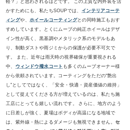
軽？」と思わされるほどです。 この上質な内外装を活
かすためにも、私たちSOUPでは、
インテリアコーテ
ィング
や、
ホイールコーティング
との同時施工もおす
すめしています。とくにムーブの純正ホイールはデザ
イン性が高く、黒基調やメタリック系のモデルもあ
り、制動ダストや雨ジミからの保護が必要不可欠で
す。 また、近年は雨天時の視界確保が重要視される
中、
ウィンドウ撥水コート
も多くのムーブオーナー様
から依頼されています。コーティングをただの“艶出
し”としてではなく、「安全・快適・資産価値の維持」
として捉えてくださる方が増えているのは、私たち施
工店にとっても嬉しい流れです。 さらに、地方のよう
に日差しが強く、夏場はボディが高温になる地域で
は、紫外線・熱によるダメージも無視できません。
セ