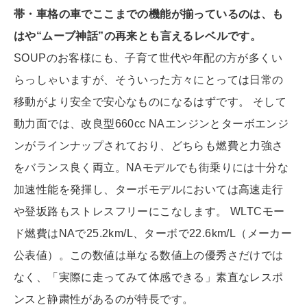
帯・車格の車でここまでの機能が揃っているのは、も
はや“ムーブ神話”の再来とも言えるレベルです。
SOUPのお客様にも、子育て世代や年配の方が多くい
らっしゃいますが、そういった方々にとっては日常の
移動がより安全で安心なものになるはずです。 そして
動力面では、改良型660cc NAエンジンとターボエンジ
ンがラインナップされており、どちらも燃費と力強さ
をバランス良く両立。NAモデルでも街乗りには十分な
加速性能を発揮し、ターボモデルにおいては高速走行
や登坂路もストレスフリーにこなします。 WLTCモー
ド燃費はNAで25.2km/L、ターボで22.6km/L（メーカー
公表値）。この数値は単なる数値上の優秀さだけでは
なく、「実際に走ってみて体感できる」素直なレスポ
ンスと静粛性があるのが特長です。