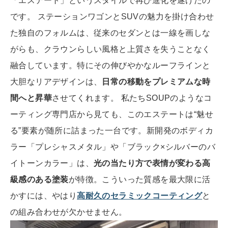
「エステート」というスタイルで再び進化を遂げたの
です。 ステーションワゴンとSUVの魅力を掛け合わせ
た独自のフォルムは、従来のセダンとは一線を画しな
がらも、クラウンらしい風格と上質さを失うことなく
融合しています。特にその伸びやかなルーフラインと
大胆なリアデザインは、
日常の移動をプレミアムな時
間へと昇華
させてくれます。 私たちSOUPのようなコ
ーティング専門店から見ても、このエステートは“魅せ
る”要素が随所に詰まった一台です。新開発のボディカ
ラー「プレシャスメタル」や「ブラック×シルバーのバ
イトーンカラー」は、
光の当たり方で表情が変わる高
級感のある塗装
が特徴。こういった質感を最大限に活
かすには、やはり
高耐久のセラミックコーティング
と
の組み合わせが欠かせません。