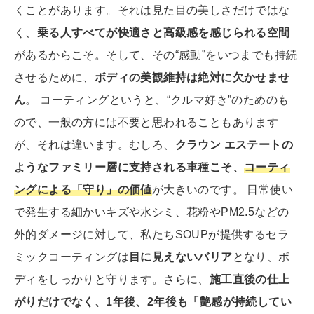
くことがあります。それは見た目の美しさだけではな
く、
乗る人すべてが快適さと高級感を感じられる空間
があるからこそ。そして、その“感動”をいつまでも持続
させるために、
ボディの美観維持は絶対に欠かせませ
ん
。 コーティングというと、“クルマ好き”のためのも
ので、一般の方には不要と思われることもあります
が、それは違います。むしろ、
クラウン エステートの
ようなファミリー層に支持される車種こそ、
コーティ
ングによる「守り」の価値
が大きいのです。 日常使い
で発生する細かいキズや水シミ、花粉やPM2.5などの
外的ダメージに対して、私たちSOUPが提供するセラ
ミックコーティングは
目に見えないバリア
となり、ボ
ディをしっかりと守ります。さらに、
施工直後の仕上
がりだけでなく、1年後、2年後も「艶感が持続してい