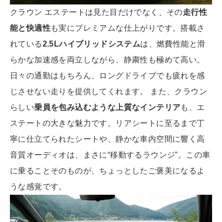
クラウン エステートは見た目だけでなく、その
走行性
能と快適性
も実にプレミアムな仕上がりです。搭載さ
れている
2.5Lハイブリッドシステム
は、燃費性能と滑
らかな加速感を両立しながら、静粛性も極めて高い。
日々の通勤はもちろん、ロングドライブでも疲れを感
じさせない走りを提供してくれます。 また、クラウン
らしい
乗員を包み込むような上質なインテリア
も、エ
ステートの大きな魅力です。リアシートに至るまで丁
寧に仕立てられたシートや、静かな車内空間に響く高
音質オーディオは、まさに“移動するラウンジ”。この車
に乗ることそのものが、ちょっとしたご褒美になるよ
うな感覚です。