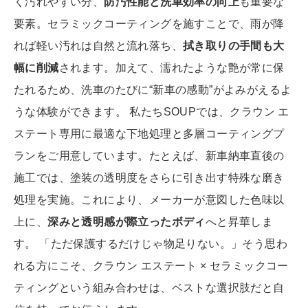
く汚れやすい分、
防汚性能と洗車効率の向上
も重要な
要素。セラミックコーティングを施すことで、雨が降
れば軽い汚れは自然と流れ落ち、
拭き取りの手間も大
幅に削減
されます。加えて、濡れたような艶が常に保
たれるため、洗車のたびに“新車の感動”がよみがえるよ
うな体験ができます。 私たちSOUPでは、クラウン エ
ステート専用に最適な下地処理と多層コーティングプ
ランをご用意しています。たとえば、新車納車直後の
施工では、塗装の透明度をさらに引き出す特殊な磨き
処理を実施。これにより、メーカーが意図した色味以
上に、
深みと透明感が際立ったボディ
へと昇華しま
す。 「ただ保護するだけじゃ物足りない。」そう思わ
れる方にこそ、クラウン エステート × セラミックコー
ティングという組み合わせは、ベストな選択肢だと自