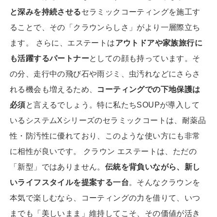
と深みを持続させる
セラミックコーティングを施工す
ることで、その「クラウンらしさ」がより一層際立ち
ます。 さらに、エステートは
アウトドアや家族旅行に
も活躍するパートナー
としての顔も持っています。そ
の分、走行中の飛び石や雨ジミ、虫汚れなどにさらさ
れる機会も増えるため、
コーティングでの下地保護は
必須
と言えるでしょう。特に私たちSOUPが導入して
いるシステムXシリーズのセラミックコートは、耐薬品
性・防汚性に優れており、このような使い方にも非常
に相性が良いです。 クラウン エステートは、ただの
「新型」ではありません。
伝統を背負いながら、新し
いライフスタイルを提案する一台
。そんなクラウンを
本気で楽しむなら、コーティングの力を借りて、いつ
までも「美しいまま」維持してこそ、その価値が活き