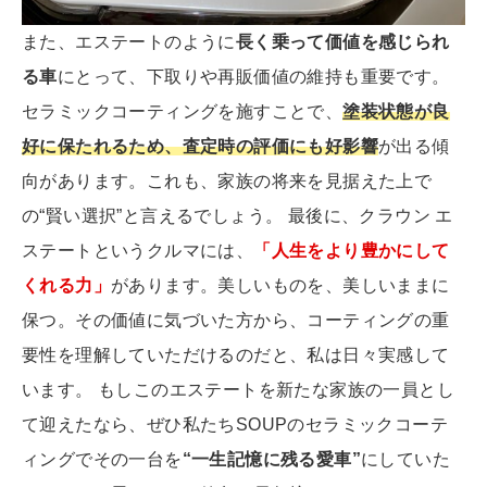
また、エステートのように
長く乗って価値を感じられ
る車
にとって、下取りや再販価値の維持も重要です。
セラミックコーティングを施すことで、
塗装状態が良
好に保たれるため、査定時の評価にも好影響
が出る傾
向があります。これも、家族の将来を見据えた上で
の“賢い選択”と言えるでしょう。 最後に、クラウン エ
ステートというクルマには、
「人生をより豊かにして
くれる力」
があります。美しいものを、美しいままに
保つ。その価値に気づいた方から、コーティングの重
要性を理解していただけるのだと、私は日々実感して
います。 もしこのエステートを新たな家族の一員とし
て迎えたなら、ぜひ私たちSOUPのセラミックコーテ
ィングでその一台を
“一生記憶に残る愛車”
にしていた