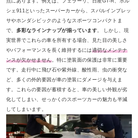
点にあります。例えば、フェラーリ、日産GT-R、ポル
シェ911といったスーパーカーから、スバルインプレッ
サやホンダシビックのようなスポーツコンパクトま
で、
多彩なラインナップが揃っています
。 しかし、現
実世界でこれらの車を所有する場合、見た目の美しさ
やパフォーマンスを長く維持するには
適切なメンテナ
ンスが欠かせません
。特に塗装面の保護は非常に重要
です。走行中に飛び石や紫外線、酸性雨、虫の衝突な
ど、多くの外的要因が車の塗装にダメージを与えま
す。これらの要因が蓄積すると、車の美しい外観が劣
化してしまい、せっかくのスポーツカーの魅力も半減
してしまいます。