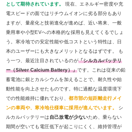
として期待されています。
現在、エネルギー密度や充
電スピードの面ではリチウムイオンに劣る部分もあり
ますが、量産化と技術進化が進めば、近い将来、一般
乗用車や小型EVへの本格的な採用も見えてくるでしょ
う。寒冷地での安定性能や低コストという特性は、日
本のユーザーにも大きなメリットとなるはずです。 も
う一つ、最近注目されているのが
「シルカルバッテリ
ー（Silver Calcium Battery）」
です。これは従来の鉛
蓄電池に銀とカルシウムを加えることで、耐久性や始
動性能を向上させたものです。特に過酷な温度環境下
での性能維持に優れており、
都市部の短距離走行メイ
ンの車両や、寒冷地仕様車に採用が進んでいます。
シ
ルカルバッテリーは
自己放電が少ない
ため、乗らない
期間が空いても電圧低下が起こりにくく、維持管理が