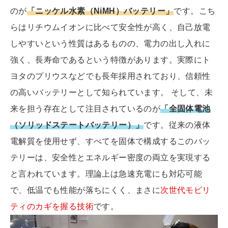
のが
「ニッケル水素（NiMH）バッテリー」
です。こち
らはリチウムイオンに比べて安全性が高く、自己放電
しやすいという性質はあるものの、電力の出し入れに
強く、長寿命であるという特徴があります。実際にト
ヨタのプリウスなどでも長年採用されており、信頼性
の高いバッテリーとして知られています。 そして、未
来を担う存在として注目されているのが
「全固体電池
（ソリッドステートバッテリー）」
です。従来の液体
電解質を使用せず、すべてを固体で構成するこのバッ
テリーは、安全性とエネルギー密度の両立を実現する
と言われています。理論上は急速充電にも対応可能
で、低温でも性能が落ちにくく、まさに
次世代モビリ
ティのカギを握る技術
です。