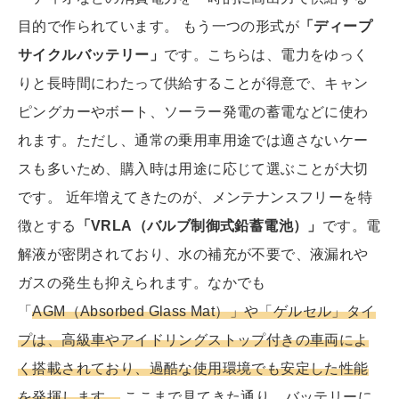
目的で作られています。 もう一つの形式が
「ディープ
サイクルバッテリー」
です。こちらは、電力をゆっく
りと長時間にわたって供給することが得意で、キャン
ピングカーやボート、ソーラー発電の蓄電などに使わ
れます。ただし、通常の乗用車用途では適さないケー
スも多いため、購入時は用途に応じて選ぶことが大切
です。 近年増えてきたのが、メンテナンスフリーを特
徴とする
「VRLA（バルブ制御式鉛蓄電池）」
です。電
解液が密閉されており、水の補充が不要で、液漏れや
ガスの発生も抑えられます。なかでも
「
AGM（Absorbed Glass Mat）」や「ゲルセル」タイ
プは、高級車やアイドリングストップ付きの車両によ
く搭載されており、過酷な使用環境でも安定した性能
を発揮します。
ここまで見てきた通り、バッテリーに